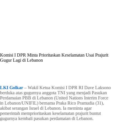
By
Shintia
On
April 27, 2026
In
Golkar Update
Komisi I DPR Minta Prioritaskan Keselamatan Usai Prajurit
Gugur Lagi di Lebanon
In
Golkar Update
Read Time
2 mins
LKI Golkar
– Wakil Ketua Komisi I DPR RI Dave Laksono
berduka atas gugurnya anggota TNI yang menjadi Pasukan
Perdamaian PBB di Lebanon (United Nations Interim Force
in Lebanon/UNIFIL) bernama Praka Rico Pramudia (31),
akibat serangan Israel di Lebanon. Ia meminta agar
pemerintah memprioritaskan keselamatan prajurit buntut
gugurnya kembali pasukan perdamaian di Lebanon.