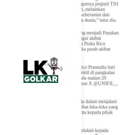
Indonesia berduka, namun tetap teguh. Gugurnya prajurit TNI
di Lebanon bukanlah akhir dari pengabdian, melainkan
penegasan bahwa Indonesia hadir dengan keberanian dan
komitmen nyata dalam menjaga perdamaian dunia,” tutur dia.
Seperti diketahui, seorang anggota TNI yang menjadi Pasukan
Perdamaian PBB di Lebanon (UNIFIL) gugur akibat
serangan di Lebanon. Prajurit TNI bernama Praka Rico
Pramudia (31) itu sempat dirawat usai terluka parah akibat
serangan pada akhir bulan lalu.
“UNIFIL menyesalkan wafatnya Kopral Rico Pramudia hari
ini, yang terluka parah akibat ledakan proyektil di pangkalan
tempatnya bertugas di Adchit Al Qusayr pada malam 29
Maret,” demikian keterangan UNIFIL di akun X @UNIFIL_,
Jumat (24/4).
UNIFIL mengabarkan Praka Rico tutup usia dalam menjalani
perawatan di rumah sakit (RS) di Beirut akibat luka-luka yang
dialaminya. UNIFIL menyampaikan dukacita kepada pihak
keluarga Rico dan Indonesia.
“UNIFIL menyampaikan belasungkawa terdalam kepada