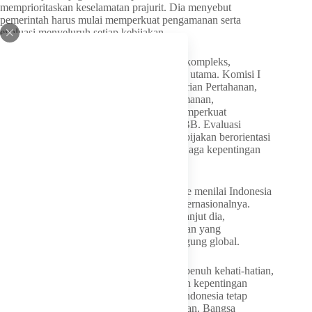
memprioritaskan keselamatan prajurit. Dia menyebut
pemerintah harus mulai memperkuat pengamanan serta
evaluasi menyeluruh setiap kebijakan.
“Di tengah eskalasi konflik yang semakin kompleks,
keselamatan prajurit tetap menjadi prioritas utama. Komisi I
DPR RI mendorong pemerintah, Kementerian Pertahanan,
dan TNI untuk memperkuat sistem pengamanan,
meningkatkan dukungan logistik, serta memperkuat
koordinasi dengan pasukan perdamaian PBB. Evaluasi
menyeluruh terus dilakukan agar setiap kebijakan berorientasi
pada perlindungan personel sekaligus menjaga kepentingan
nasional,” tutur dia.
Terkait wacana pemulangan pasukan, Dave menilai Indonesia
harus tetap konsisten dengan komitmen internasionalnya.
Kehadiran prajurit Indonesia di UNIFIL, lanjut dia,
merupakan bagian dari diplomasi pertahanan yang
menegaskan peran aktif Indonesia di panggung global.
“Setiap keputusan akan ditempuh dengan penuh kehati-hatian,
berlandaskan pada keselamatan prajurit dan kepentingan
bangsa, sekaligus memastikan kontribusi Indonesia tetap
terjaga dan bermakna bagi stabilitas kawasan. Bangsa