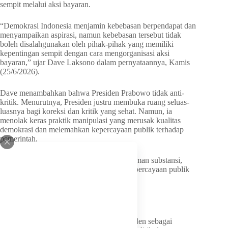
sempit melalui aksi bayaran.
“Demokrasi Indonesia menjamin kebebasan berpendapat dan
menyampaikan aspirasi, namun kebebasan tersebut tidak
boleh disalahgunakan oleh pihak-pihak yang memiliki
kepentingan sempit dengan cara mengorganisasi aksi
bayaran,” ujar Dave Laksono dalam pernyataannya, Kamis
(25/6/2026).
Dave menambahkan bahwa Presiden Prabowo tidak anti-
kritik. Menurutnya, Presiden justru membuka ruang seluas-
luasnya bagi koreksi dan kritik yang sehat. Namun, ia
menolak keras praktik manipulasi yang merusak kualitas
demokrasi dan melemahkan kepercayaan publik terhadap
pemerintah.
“Kritik yang sehat harus lahir dari pemahaman substansi,
bukan dari rekayasa yang melemahkan kepercayaan publik
terhadap negara,” tegasnya.
Jaga Stabilitas demi Kemajuan Bangsa
Komisi I DPR RI memandang sikap Presiden sebagai