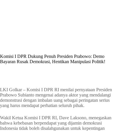
By
Shintia
On
Juni 25, 2026
In
Golkar Update
Komisi I DPR Dukung Penuh Presiden Prabowo: Demo
Bayaran Rusak Demokrasi, Hentikan Manipulasi Politik!
In
Golkar Update
Read Time
1 min
LKI Golkar – Komisi I DPR RI menilai pernyataan Presiden
Prabowo Subianto mengenai adanya aktor yang mendalangi
demonstrasi dengan imbalan uang sebagai peringatan serius
yang harus mendapat perhatian seluruh pihak.
Wakil Ketua Komisi I DPR RI, Dave Laksono, menegaskan
bahwa kebebasan berpendapat yang dijamin demokrasi
Indonesia tidak boleh disalahgunakan untuk kepentingan