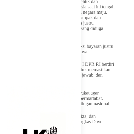
komitmen nyata untuk menjaga stabilitas politik dan
keamanan nasional. Menurut Dave, Indonesia saat ini tengah
menghadapi tantangan besar untuk menjadi negara maju.
Karena itu, seluruh elemen bangsa harus kompak dan
mengedepankan kepentingan rakyat, bukan justru
melemahkan pemerintah melalui aksi-aksi yang diduga
direkayasa.
“Upaya melemahkan pemerintah melalui aksi bayaran justru
akan menghambat kemajuan bangsa,” katanya.
Dave Laksono menegaskan bahwa Komisi I DPR RI berdiri
sepenuhnya bersama Presiden Prabowo untuk memastikan
demokrasi berjalan dengan etika, tanggung jawab, dan
integritas tinggi.
Ia juga menyerukan kepada seluruh masyarakat agar
menyampaikan aspirasi dengan cara yang bermartabat,
berbasis fakta, dan berorientasi pada kepentingan nasional.
“Kritik boleh, tetapi harus jujur, berbasis fakta, dan
berorientasi pada kepentingan bangsa,” pungkas Dave
Laksono.