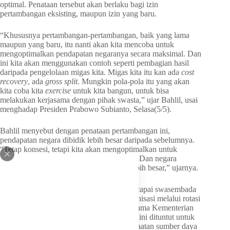
optimal. Penataan tersebut akan berlaku bagi izin
pertambangan eksisting, maupun izin yang baru.
“Khususnya pertambangan-pertambangan, baik yang lama
maupun yang baru, itu nanti akan kita mencoba untuk
mengoptimalkan pendapatan negaranya secara maksimal. Dan
ini kita akan menggunakan contoh seperti pembagian hasil
daripada pengelolaan migas kita. Migas kita itu kan ada
cost
recovery
, ada
gross split
. Mungkin pola-pola itu yang akan
kita coba kita
exercise
untuk kita bangun, untuk bisa
melakukan kerjasama dengan pihak swasta,” ujar Bahlil, usai
menghadap Presiden Prabowo Subianto, Selasa(5/5).
Bahlil menyebut dengan penataan pertambangan ini,
pendapatan negara dibidik lebih besar daripada sebelumnya.
“Tetap konsesi, tetapi kita akan mengoptimalkan untuk
pendapatan agar seimbang dengan negara. Dan negara
harusnya akan mendapatkan porsi yang lebih besar,” ujarnya.
Demi memperkuat upaya Pemerintah mencapai swasembada
energi, Bahlil melakukan penyegaran organisasi melalui rotasi
dan promosi Pejabat Pimpinan Tinggi Pratama Kementerian
ESDM. Bahlil mengatakn Pemerintah saat ini dituntut untuk
meningkatkan peran negara dalam pemanfaatan sumber daya