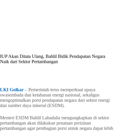
By
Shintia
On
Mei 9, 2026
In
Golkar Update
IUP Akan Ditata Ulang, Bahlil Bidik Pendapatan Negara
Naik dari Sektor Pertambangan
In
Golkar Update
Read Time
2 mins
LKI Golkar
– Pemerintah terus memperkuat upaya
swasembada dan ketahanan energi nasional, sekaligus
mengoptimalkan porsi pendapatan negara dari sektor energi
dan sumber daya mineral (ESDM).
Menteri ESDM Bahlil Lahadalia mengungkapkan di sektor
pertambangan akan dilakukan penataan perizinan
pertambangan agar pembagian porsi untuk negara dapat lebih