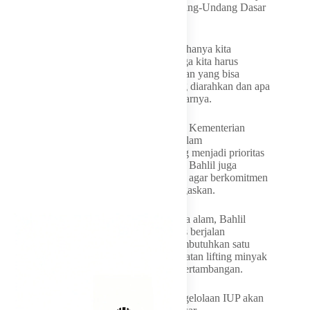
alam, sesuai dengan amanat Pasal 33 Undang-Undang Dasar
1945.
“Di Kementerian kita ini sebenarnya tidak hanya kita
berbicara tentang menerbitkan izin, tapi juga kita harus
mampu menerjemahkan kebijakan-kebijakan yang bisa
diimplementasikan sesuai dengan apa yang diarahkan dan apa
yang menjadi program Bapak presiden,”ujarnya.
Ia menekankan, seluruh Pejabat dan staf di Kementerian
ESDM harus bekerja sama dengan baik dalam
menerjemahkan arahan dan kebijakan yang menjadi prioritas
Pemerintahan Presiden Prabowo Subianto. Bahlil juga
meminta kepada para pejabat yang dilantik agar berkomitmen
kepada nusa dan bangsa, di manapun ditugaskan.
Berkaitan dengan pengelolaan sumber daya alam, Bahlil
menegaskan negara dan badan usaha harus berjalan
beriringan, karena semua pihak saling membutuhkan satu
sama lain. Termasuk dalam upaya peningkatan lifting minyak
dan gas bumi, serta penataan Izin Usaha Pertambangan.
Bahli mengatakan untuk ke depannya pengelolaan IUP akan