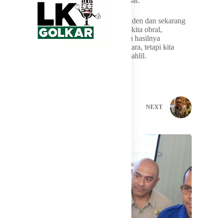
menjadi kepentingan negara yang lebih besar.
“Sudah saya dapat arahan dari Bapak Presiden dan sekarang
aturannya lagi dibuat. Jadi tidak boleh lagi kita obral,
semuanya harus betul-betul bermanfaat dan hasilnya
dioptimalkan untuk lebih besar kepada negara, tetapi kita
harus juga mengayomi pengusaha,” kata Bahlil.
PREVIOUS
NEXT
Related Posts