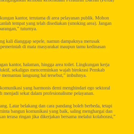
kungan kantor, terutama di area pelayanan publik. Mohon
anlah tempat yang telah disediakan (smoking area). Jangan
rangan,” tuturnya.
ng kali dianggap sepele, namun dampaknya merusak
r pemerintah di mata masyarakat maupun tamu kedinasan
ungan kantor, halaman, hingga area toilet. Lingkungan kerja
duktif, sekaligus mencerminkan wajah birokrasi Pemkab
 memantau langsung hal tersebut,” imbuhnya.
komunikasi yang harmonis demi menghindari ego sektoral
leh menjadi sekat dalam profesionalisme pelayanan.
ng. Latar belakang dan cara pandang boleh berbeda, tetapi
a minta bangun komunikasi yang baik, saling menghargai dan
an terasa ringan jika dikerjakan bersama melalui kolaborasi,”