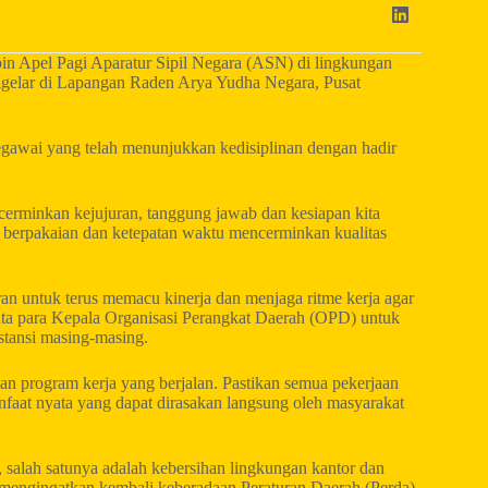
n Apel Pagi Aparatur Sipil Negara (ASN) di lingkungan
igelar di Lapangan Raden Arya Yudha Negara, Pusat
egawai yang telah menunjukkan kedisiplinan dengan hadir
ncerminkan kejujuran, tanggung jawab dan kesiapan kita
 berpakaian dan ketepatan waktu mencerminkan kualitas
an untuk terus memacu kinerja dan menjaga ritme kerja agar
inta para Kepala Organisasi Perangkat Daerah (OPD) untuk
stansi masing-masing.
n program kerja yang berjalan. Pastikan semua pekerjaan
nfaat nyata yang dapat dirasakan langsung oleh masyarakat
a, salah satunya adalah kebersihan lingkungan kantor dan
 mengingatkan kembali keberadaan Peraturan Daerah (Perda)