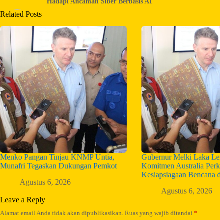
Hadapi Ancaman Siber Berbasis AI
Related Posts
Menko Pangan Tinjau KNMP Untia,
Gubernur Melki Laka Len
Munafri Tegaskan Dukungan Pemkot
Komitmen Australia Perk
Kesiapsiagaan Bencana 
Agustus 6, 2026
Agustus 6, 2026
Leave a Reply
Alamat email Anda tidak akan dipublikasikan.
Ruas yang wajib ditandai
*