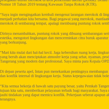
Nomor 18 Tahun 2019 tentang Kawasan Tanpa Rokok (KTR).
“Saya ingin mengingatkan kembali mengenai larangan merokok di ling
menjadi perhatian kita bersama. Bagi pegawai yang merokok, manfaatk
merokok di sembarang tempat, apalagi membuang puntung rokok semba
Dirinya menambahkan, puntung rokok yang dibuang sembarangan seri
estetika, mengotori lingkungan dan mencerminkan citra buruk aparatu
yang berkunjung.
“Mari kita mulai dari hal-hal kecil. Jaga kebersihan ruang kerja, lingk
yang bersih akan menciptakan atmosfer kerja yang sehat, nyaman, pro
Tangerang yang modern dan profesional. Saya minta para Kepala OPD
Di depan peserta apel, Intan pun menekankan pentingnya membangun 
dan konflik internal di lingkungan kerja. Status kepegawaian tidak bo
“Kita semua bekerja di bawah satu payung besar, yaitu Pemkab Tangera
tujuan kita satu, memberikan pelayanan terbaik bagi masyarakat. Say
jauhi tindakan yang dapat memicu konflik. Pekerjaan seberat apapun ak
terangnya.