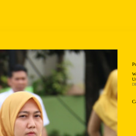
P
W
U
D
C