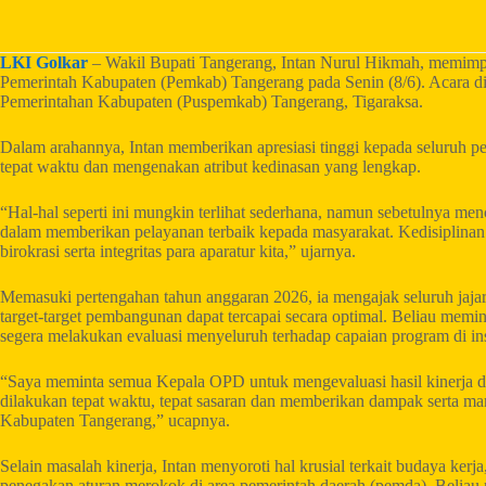
LKI Golkar
– Wakil Bupati Tangerang, Intan Nurul Hikmah, memimpi
Pemerintah Kabupaten (Pemkab) Tangerang pada Senin (8/6). Acara d
Pemerintahan Kabupaten (Puspemkab) Tangerang, Tigaraksa.
Dalam arahannya, Intan memberikan apresiasi tinggi kepada seluruh p
tepat waktu dan mengenakan atribut kedinasan yang lengkap.
“Hal-hal seperti ini mungkin terlihat sederhana, namun sebetulnya me
dalam memberikan pelayanan terbaik kepada masyarakat. Kedisiplinan
birokrasi serta integritas para aparatur kita,” ujarnya.
Memasuki pertengahan tahun anggaran 2026, ia mengajak seluruh jajar
target-target pembangunan dapat tercapai secara optimal. Beliau mem
segera melakukan evaluasi menyeluruh terhadap capaian program di in
“Saya meminta semua Kepala OPD untuk mengevaluasi hasil kinerja da
dilakukan tepat waktu, tepat sasaran dan memberikan dampak serta ma
Kabupaten Tangerang,” ucapnya.
Selain masalah kinerja, Intan menyoroti hal krusial terkait budaya kerj
penegakan aturan merokok di area pemerintah daerah (pemda). Beliau