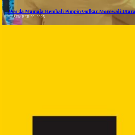
Warda Mamala Kembali Pimpin Golkar Morowali Utara
DESEMBER 29, 2025