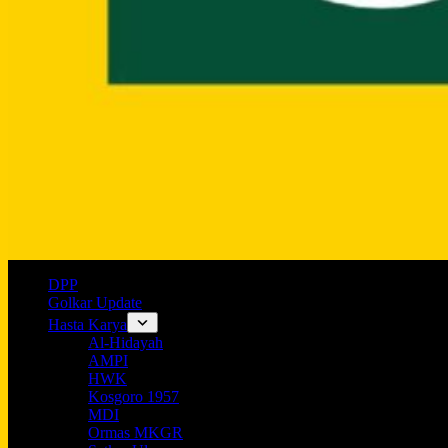
DPP
Golkar Update
Hasta Karya
Al-Hidayah
AMPI
HWK
Kosgoro 1957
MDI
Ormas MKGR