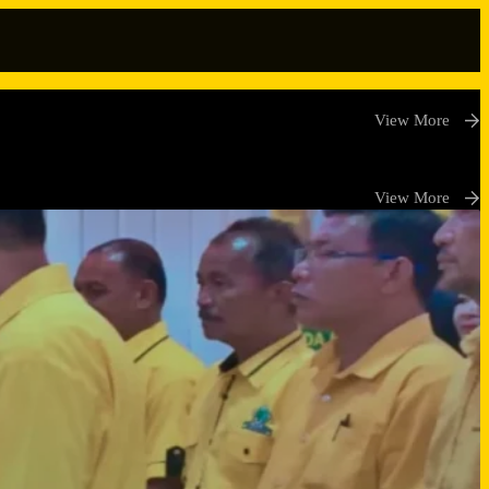
View More
View More