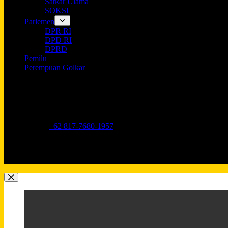
Satkar Ulama
SOKSI
Parlemen
DPR RI
DPD RI
DPRD
Pemilu
Perempuan Golkar
Opening hours
9AM - 5PM
Address:
Jl. Anggrek Neli Murni No.11A, RT.16/RW.1, Kemang
Phone:
+62 817-7680-1957
Mobile:
+62 817-7680-1957
Email:
Lkidppgolkar@gmail.com