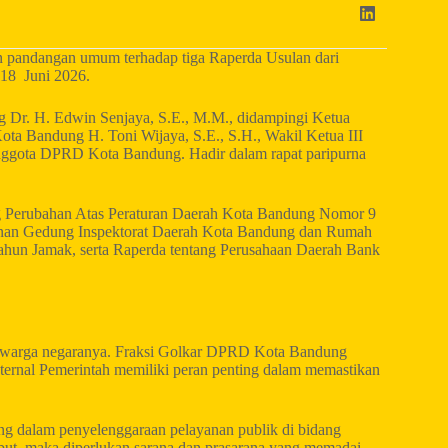
 pandangan umum terhadap tiga Raperda Usulan dari
 18 Juni 2026.
g Dr. H. Edwin Senjaya, S.E., M.M., didampingi Ketua
 Bandung H. Toni Wijaya, S.E., S.H., Wakil Ketua III
Anggota DPRD Kota Bandung. Hadir dalam rapat paripurna
ng Perubahan Atas Peraturan Daerah Kota Bandung Nomor 9
unan Gedung Inspektorat Daerah Kota Bandung dan Rumah
un Jamak, serta Raperda tentang Perusahaan Daerah Bank
 warga negaranya. Fraksi Golkar DPRD Kota Bandung
ternal Pemerintah memiliki peran penting dalam memastikan
 dalam penyelenggaraan pelayanan publik di bidang
but, maka diperlukan sarana dan prasarana yang memadai.