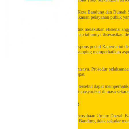
Pembangunan gedung Inspektorat Daerah Kota Bandung dan Rumah 
penting untuk mendukung tercapainya jangkauan pelayanan publik yan
Di tengah adanya kebijakan pemerintah untuk melakukan efisiensi ang
adalah sudah tepat. Artinya penganggaran tiap tahunnya disesusikan
Walau demikian, Fraksi Partai Golkar merespons positif Raperda ini
Inspektorat dan RSUD Kota Bandung, di samping memperhatikan aspek
administrasi dan aspek legalnya.
Demikian juga berkaitan dengan aspek teknisnya. Prosedur pelaksana
terukur dan memiliki landasan legal yang tepat.
Agar kiranya penganggaran pembangunan tersebut dapat memperha
kemanfaatan yang seharusnya diterima oleh masyarakat di masa sekara
Raperda Perseroda BPR Kota Bandung
Fraksi Partai Golkar meminta perubahan Perusahaan Umum Daerah Ba
Terbatas Bank Perekonomian Rakyat Kota Bandung tidak sekadar me