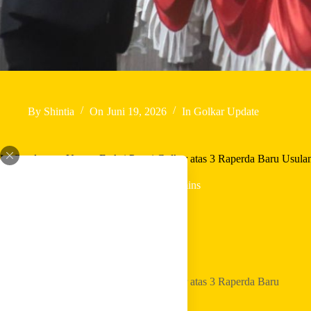
By
Shintia
On
Juni 19, 2026
In
Golkar Update
Ini Pandangan Umum Fraksi Partai Golkar atas 3 Raperda Baru Usul
In
Golkar Update
Read Time
3 mins
Home
Golkar Update
Ini Pandangan Umum Fraksi Partai Golkar atas 3 Raperda Baru
Usulan Pemerintah Kota Bandung