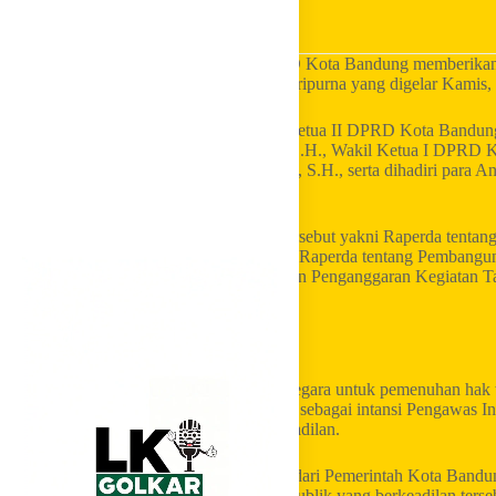
LKI Golkar
– Fraksi Partai Golkar DPRD Kota Bandung memberikan
Pemerintah Kota Bandung, dalam rapat paripurna yang digelar Kamis,
Rapat paripurna ini dipimpin oleh Wakil Ketua II DPRD Kota Bandun
DPRD Kota Bandung H. Asep Mulyadi, S.H., Wakil Ketua I DPRD Kota
DPRD Kota Bandung Rieke Suryaningsih, S.H., serta dihadiri para 
itu, Wakil Wali Kota Bandung H. Erwin.
Adapun ketiga Raperda yang diusulkan tersebut yakni Raperda tenta
Tahun 2018 tentang Pengelolaan Sampah, Raperda tentang Pembang
Sakit Umum Daerah Kota Bandung dengan Penganggaran Kegiatan Tah
Perekonomian Rakyat Kota Bandung.
Raperda Penganggaran Tahun Jamak
Pelayanan Publik merupakan kewajiban negara untuk pemenuhan hak
menilai Inspektorat Daerah Kota Bandung sebagai intansi Pengawas In
terwujudnya pelayanan publik yang berkeadilan.
RSUD Kota Bandung merupakan bagian dari Pemerintah Kota Bandung
kesehatan. Demi terwujudnya pelayanan publik yang berkeadilan terse