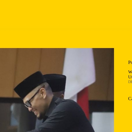
P
W
U
D
C