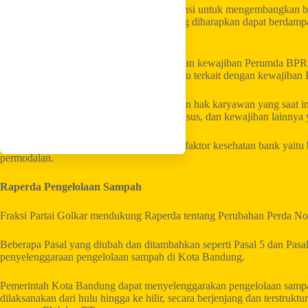
Akan tetapi juga memberikan ruang ekspansi untuk mengembangkan bi
meningkatkan pendapatan perusahaan yang diharapkan dapat berdampak
Kota Bandung.
Meskipun Raperda ini menjamin pemenuhan kewajiban Perumda BPR
Fraksi Partai Golkar meminta segala sesuatu terkait dengan kewajiba
Salah satunya adalah kewajiban pemenuhan hak karyawan yang saat in
Pengadilan Negeri Bandung Kelas IA Khusus, dan kewajiban lainnya 
Di samping itu, juga perlu memperhatikan faktor kesehatan bank yaitu ber
permodalan.
Raperda Pengelolaan Sampah
Fraksi Partai Golkar mendukung Raperda tentang Perubahan Perda No
Beberapa Pasal yang diubah dan ditambahkan seperti Pasal 5 dan Pasa
penyelenggaraan pengelolaan sampah di Kota Bandung.
Pemerintah Kota Bandung dapat menyelenggarakan pengelolaan sampa
dilaksanakan dari hulu hingga ke hilir, secara berjenjang dan terstruk