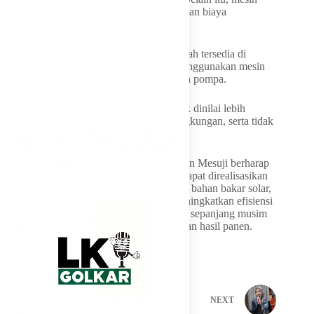
diesel dinilai mudah rusak dan membutuhkan biaya
operasional yang tinggi,” ujarnya
Dia juga menyebut jaringan listrik PLN telah tersedia di
kawasan tersebut. Petani pun mencoba menggunakan mesin
pompa bertenaga listrik di salah satu rumah pompa.
Hasilnya, penggunaan pompa tenaga listrik dinilai lebih
ekonomis, mudah dioperasikan, ramah lingkungan, serta tidak
menimbulkan kebisingan.
Menurut Hanan, petani Tulang Bawang dan Mesuji berharap
usulan penggunaan motor listrik tersebut dapat direalisasikan
guna mengurangi ketergantungan terhadap bahan bakar solar,
menekan biaya operasional pengairan, meningkatkan efisiensi
penggunaan air, menjamin ketersediaan air sepanjang musim
tanam, serta meningkatkan produktivitas dan hasil panen.
PREVIOUS
NEXT