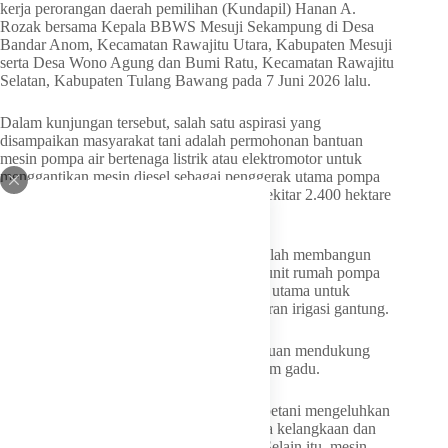
kerja perorangan daerah pemilihan (Kundapil) Hanan A.
Rozak bersama Kepala BBWS Mesuji Sekampung di Desa
Bandar Anom, Kecamatan Rawajitu Utara, Kabupaten Mesuji
serta Desa Wono Agung dan Bumi Ratu, Kecamatan Rawajitu
Selatan, Kabupaten Tulang Bawang pada 7 Juni 2026 lalu.
Dalam kunjungan tersebut, salah satu aspirasi yang
disampaikan masyarakat tani adalah permohonan bantuan
mesin pompa air bertenaga listrik atau elektromotor untuk
menggantikan mesin diesel sebagai penggerak utama pompa
air saluran irigasi gantung yang mengairi sekitar 2.400 hektare
lahan sawah di tiga desa tersebut.
Diketahui, Kementerian PU sebelumnya telah membangun
sistem irigasi gantung yang dilengkapi 31 unit rumah pompa
air dengan mesin diesel sebagai penggerak utama untuk
mengalirkan air dari saluran primer ke saluran irigasi gantung.
Pembangunan sistem irigasi tersebut bertujuan mendukung
ketersediaan air, terutama pada musim tanam gadu.
“Tapi setelah beberapa waktu beroperasi, petani mengeluhkan
penggunaan mesin diesel karena terkendala kelangkaan dan
tingginya harga solar di wilayah tersebut. Selain itu, mesin