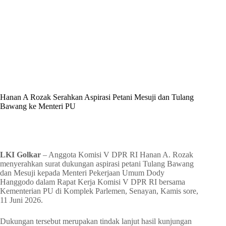
By
Shintia
On
Juni 13, 2026
In
Golkar Update
Hanan A Rozak Serahkan Aspirasi Petani Mesuji dan Tulang
Bawang ke Menteri PU
In
Golkar Update
Read Time
1 min
LKI Golkar
– Anggota Komisi V DPR RI Hanan A. Rozak
menyerahkan surat dukungan aspirasi petani Tulang Bawang
dan Mesuji kepada Menteri Pekerjaan Umum Dody
Hanggodo dalam Rapat Kerja Komisi V DPR RI bersama
Kementerian PU di Komplek Parlemen, Senayan, Kamis sore,
11 Juni 2026.
Dukungan tersebut merupakan tindak lanjut hasil kunjungan