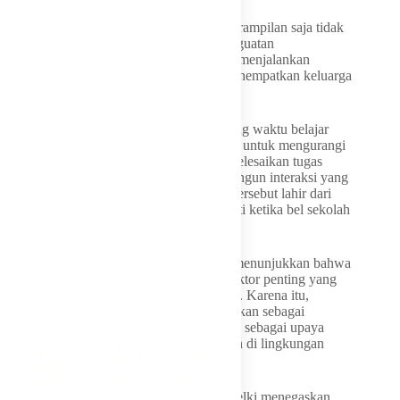
Namun pemerintah menyadari bahwa keterampilan saja tidak
cukup. Karena itu, bersamaan dengan penguatan
kewirausahaan di sekolah, Pemprov NTT menjalankan
Gerakan Jam Belajar Masyarakat yang menempatkan keluarga
sebagai mitra utama pendidikan.
Melalui gerakan ini, setiap hari pada rentang waktu belajar
yang telah ditetapkan, anak-anak didorong untuk mengurangi
penggunaan gawai, membaca buku, menyelesaikan tugas
sekolah, memperkuat literasi, serta membangun interaksi yang
lebih intens dengan orang tua. Kebijakan tersebut lahir dari
keyakinan bahwa pendidikan tidak berhenti ketika bel sekolah
berbunyi.
Data dan pengalaman di berbagai daerah menunjukkan bahwa
keterlibatan keluarga menjadi salah satu faktor penting yang
menentukan keberhasilan pendidikan anak. Karena itu,
Pergub Gerakan Jam Belajar dirancang bukan sebagai
tambahan beban bagi orang tua, melainkan sebagai upaya
membangun budaya belajar yang konsisten di lingkungan
keluarga.
Dalam berbagai kesempatan, Gubernur Melki menegaskan