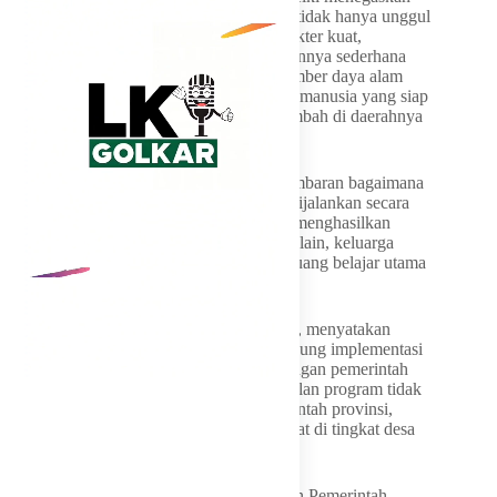
bahwa NTT membutuhkan generasi yang tidak hanya unggul
secara akademik, tetapi juga memiliki karakter kuat,
kreativitas, dan jiwa kewirausahaan. Tujuannya sederhana
namun strategis: memastikan kekayaan sumber daya alam
NTT suatu hari dikelola oleh sumber daya manusia yang siap
bersaing dan mampu menciptakan nilai tambah di daerahnya
sendiri.
Kunjungan kerja di Waingapu menjadi gambaran bagaimana
dua agenda pembangunan tersebut mulai dijalankan secara
bersamaan. Di satu sisi, sekolah didorong menghasilkan
produk yang dapat masuk ke pasar. Di sisi lain, keluarga
diajak kembali mengambil peran sebagai ruang belajar utama
anak.
Bupati Sumba Timur, Umbu Lili Pekuwali, menyatakan
kesiapan pemerintah daerah untuk mendukung implementasi
berbagai program strategis tersebut. Dukungan pemerintah
kabupaten dinilai penting karena keberhasilan program tidak
hanya ditentukan oleh sekolah atau pemerintah provinsi,
melainkan juga oleh keterlibatan masyarakat di tingkat desa
dan keluarga.
Dari Waingapu, pesan yang ingin dibangun Pemerintah