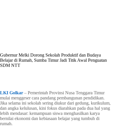
By
Shintia
On
Juni 16, 2026
In
Golkar Update
Gubernur Melki Dorong Sekolah Produktif dan Budaya
Belajar di Rumah, Sumba Timur Jadi Titik Awal Penguatan
SDM NTT
In
Golkar Update
Read Time
3 mins
LKI Golkar
– Pemerintah Provinsi Nusa Tenggara Timur
mulai menggeser cara pandang pembangunan pendidikan.
Jika selama ini sekolah sering diukur dari gedung, kurikulum,
dan angka kelulusan, kini fokus diarahkan pada dua hal yang
lebih mendasar: kemampuan siswa menghasilkan karya
bernilai ekonomi dan kebiasaan belajar yang tumbuh di
rumah.