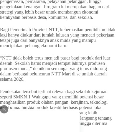
pengemasan, pemasaran, pelayanan pelanggan, hingga
pengelolaan keuangan. Program ini merupakan bagian dari
strategi yang lebih besar untuk membangun ekonomi
kerakyatan berbasis desa, komunitas, dan sekolah.
Bagi Pemerintah Provinsi NTT, keberhasilan pendidikan tidak
lagi hanya diukur dari jumlah lulusan yang mencari pekerjaan,
tetapi juga dari banyaknya anak muda yang mampu
menciptakan peluang ekonomi baru.
“NTT tidak boleh terus menjadi pasar bagi produk dari luar
daerah. Sekolah harus menjadi tempat lahirnya produsen-
produsen muda,” demikian semangat yang terus didorong
dalam berbagai peluncuran NTT Mart di sejumlah daerah
selama 2026.
Pendekatan tersebut terlihat relevan bagi sekolah kejuruan
seperti SMKN 1 Waingapu yang memiliki potensi besar
menghasilkan produk olahan pangan, kerajinan, teknologi
tepat guna, hingga produk kreatif berbasis potensi lokal
Sumba. Dengan adanya akses pemasaran yang lebih
terstruktur, siswa memperoleh pengalaman langsung tentang
bagaimana sebuah produk dikembangkan hingga diterima
pasar.