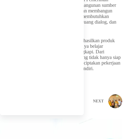
Provinsi NTT tampak semakin jelas. Pembangunan sumber
daya manusia tidak cukup dilakukan dengan membangun
sekolah yang lebih baik. Anak-anak juga membutuhkan
rumah yang menghadirkan waktu belajar, ruang dialog, dan
keteladanan.
Karena pada akhirnya, sekolah yang menghasilkan produk
unggulan dan keluarga yang menjaga budaya belajar
merupakan dua fondasi yang saling melengkapi. Dari
keduanya, NTT berharap lahir generasi yang tidak hanya siap
mencari pekerjaan, tetapi juga mampu menciptakan pekerjaan
dan membangun masa depan daerahnya sendiri.
PREVIOUS
NEXT
Related Posts