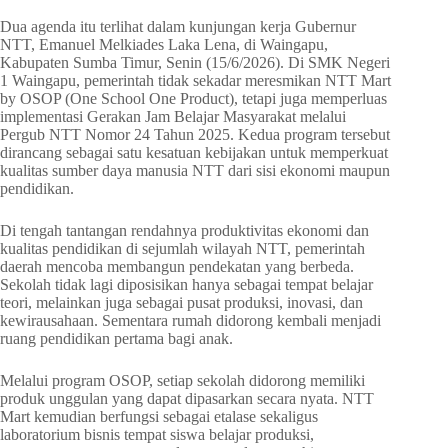
Dua agenda itu terlihat dalam kunjungan kerja Gubernur
NTT, Emanuel Melkiades Laka Lena, di Waingapu,
Kabupaten Sumba Timur, Senin (15/6/2026). Di SMK Negeri
1 Waingapu, pemerintah tidak sekadar meresmikan NTT Mart
by OSOP (One School One Product), tetapi juga memperluas
implementasi Gerakan Jam Belajar Masyarakat melalui
Pergub NTT Nomor 24 Tahun 2025. Kedua program tersebut
dirancang sebagai satu kesatuan kebijakan untuk memperkuat
kualitas sumber daya manusia NTT dari sisi ekonomi maupun
pendidikan.
Di tengah tantangan rendahnya produktivitas ekonomi dan
kualitas pendidikan di sejumlah wilayah NTT, pemerintah
daerah mencoba membangun pendekatan yang berbeda.
Sekolah tidak lagi diposisikan hanya sebagai tempat belajar
teori, melainkan juga sebagai pusat produksi, inovasi, dan
kewirausahaan. Sementara rumah didorong kembali menjadi
ruang pendidikan pertama bagi anak.
Melalui program OSOP, setiap sekolah didorong memiliki
produk unggulan yang dapat dipasarkan secara nyata. NTT
Mart kemudian berfungsi sebagai etalase sekaligus
laboratorium bisnis tempat siswa belajar produksi,