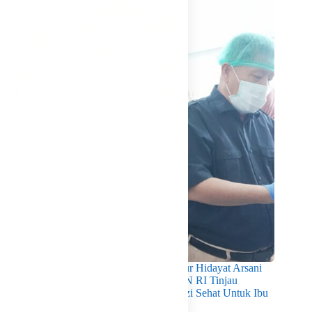
Pastikan Kualitas Gizi Terpenuhi, Gubernur Hidayat Arsani
Dampingi Mendukbangga/Kepala BKKBN RI Tinjau
Layanan Program MBG 3B Wujudkan Gizi Sehat Untuk Ibu
Dan Anak di Babel