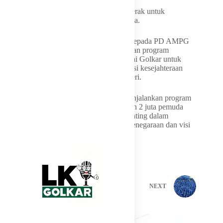
“Solid di dalam kuat di luar, dan siap bergerak untuk
menambah suara Golkar ke depan,” ujarnya.
Pada kesempatan itu, Said juga berpesan kepada PD AMPG
Lampung untuk tetap semangat menjalankan program
rekrutmen dua juta pemuda masuk ke Partai Golkar untuk
direkrut sebagai kader yang mempunyai visi kesejahteraan
rakyat dan dalam rangka membangun negeri.
“Saya mengajak kita semua untuk bisa menjalankan program
bapak Bahlil Lahadalia yang menginginkan 2 juta pemuda
menjadi kader Partai Golkar. Ini sangat penting dalam
membentuk generasi yang memiliki rasa kenegaraan dan visi
membangun bangsa,” tuturnya.
PREVIOUS
NEXT
Related Posts