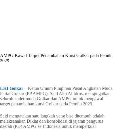
By
Shintia
On
Juni 16, 2026
In
Golkar Update
AMPG Kawal Target Penambahan Kursi Golkar pada Pemilu
2029
In
Golkar Update
Read Time
1 min
LKI Golkar
– Ketua Umum Pimpinan Pusat Angkatan Muda
Partai Golkar (PP AMPG), Said Aldi Al Idrus, mengingatkan
seluruh kader muda Golkar dan AMPG untuk mengawal
target penambahan kursi Golkar pada Pemilu 2029.
Said mengatakan satu langkah yang bisa ditempuh adalah
melaksanakan Diklat dan konsolidasi di jajaran pengurus
daerah (PD) AMPG se-Indonesia untuk memperkuat