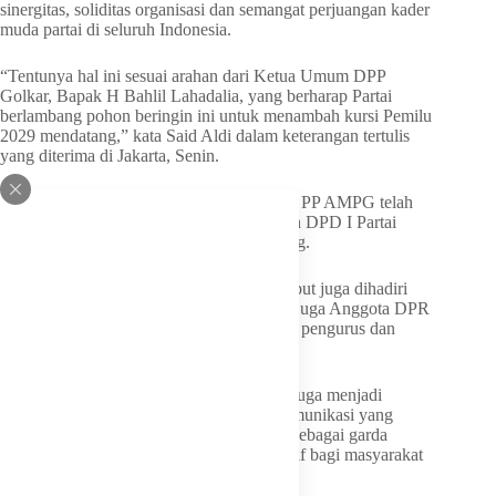
sinergitas, soliditas organisasi dan semangat perjuangan kader
muda partai di seluruh Indonesia.
“Tentunya hal ini sesuai arahan dari Ketua Umum DPP
Golkar, Bapak H Bahlil Lahadalia, yang berharap Partai
berlambang pohon beringin ini untuk menambah kursi Pemilu
2029 mendatang,” kata Said Aldi dalam keterangan tertulis
yang diterima di Jakarta, Senin.
Said mengungkapkan beberapa waktu lalu PP AMPG telah
melakukan konsolidasi kebangsaan dengan DPD I Partai
Golkar Lampung dan PD AMPG Lampung.
Kegiatan silaturahmi dan konsolidasi tersebut juga dihadiri
Ketua DPD Partai Golkar Lampung yang juga Anggota DPR
RI Fraksi Golkar Hanan A Rozak bersama pengurus dan
jajaran PD AMPG Lampung.
Said mengungkapkan pertemuan tersebut juga menjadi
momentum kebersamaan, membangun komunikasi yang
produktif, dan memperkuat peran AMPG sebagai garda
terdepan dalam menghadirkan energi positif bagi masyarakat
dan generasi muda.