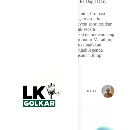
Wisman, ungkap, Gandung, Anggota DPR RI Dapil DIY.
Gandung juga akan mendorong Anggaran untuk Promosi
Sport Tourism, program sport event harusnga masuk ke
“Wonderful Indonesia”. dengan target: 20 event sport tourism
internasional per tahun pasti akan berdampak secara
menyeluruh dan menggeralkan ekonomi lokal demi menopang
ekonomi Nasional. Labuan Bajo Ultra, Borobudur Marathon,
Jogja Marathon, Danau Toba Triathlon harus dinaikkan
kelasnya jadi kalender world tour, akan menjadi Agenda
Tahunan yang dinanti para Wisman dan Wisnun”, tutup
Gandung Pardiman.
PREVIOUS
NEXT
Related Posts