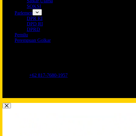
Satkar Ulama
SOKSI
Parlemen
DPR RI
DPD RI
DPRD
Pemilu
Perempuan Golkar
Opening hours
9AM - 5PM
Address:
Jl. Anggrek Neli Murni No.11A, RT.16/RW.1, Kemang
Phone:
+62 817-7680-1957
Mobile:
+62 817-7680-1957
Email:
Lkidppgolkar@gmail.com