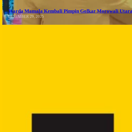
Warda Mamala Kembali Pimpin Golkar Morowali Utara
DESEMBER 29, 2025