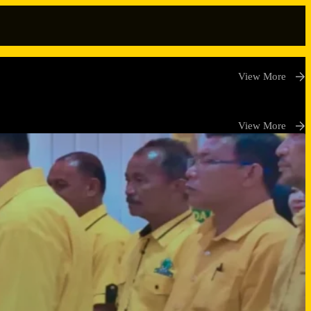
View More
View More