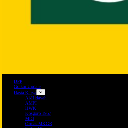
DPP
Golkar Update
Hasta Karya
Al-Hidayah
AMPI
HWK
Kosgoro 1957
MDI
Ormas MKGR