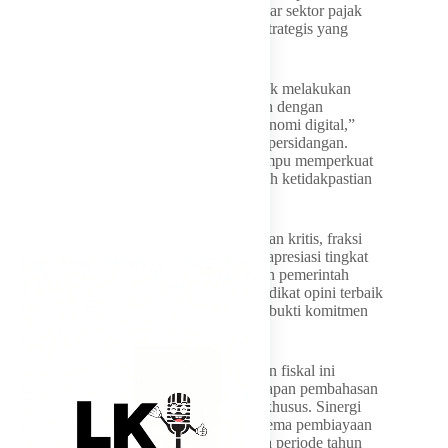
Diversifikasi sumber pendapatan baru di luar sektor pajak
konvensional dinilai menjadi jalan keluar strategis yang
mendesak untuk direalisasikan.
“Kami mendorong pemerintah daerah untuk melakukan
diversifikasi sumber pendapatan asli daerah dengan
mengoptimalkan sektor pariwisata dan ekonomi digital,”
tambah Sugiarto di hadapan jajaran forum persidangan.
Masukan strategis tersebut diharapkan mampu memperkuat
jaring pengaman sosial nonreguler di tengah ketidakpastian
kondisi geopolitik saat ini.
Meskipun melayangkan sejumlah pertanyaan kritis, fraksi
berlambang pohon beringin ini tetap mengapresiasi tingkat
kepatuhan administrasi pelaporan keuangan pemerintah
daerah. Keberhasilan mempertahankan predikat opini terbaik
dari badan pemeriksa pusat dinilai sebagai bukti komitmen
bersama yang wajib dijaga.
Seluruh draf dokumen pertanggungjawaban fiskal ini
dinyatakan siap untuk dikawal menuju tahapan pembahasan
lanjutan di tingkat komisi maupun panitia khusus. Sinergi
yang kuat diharapkan dapat melahirkan skema pembiayaan
operasional yang lebih pro-rakyat pada sisa periode tahun