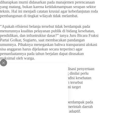
diharapkan murni didasarkan pada manajemen perencanaan
yang matang, bukan karena ketidakmampuan serapan sektor
teknis. Hal ini menjadi catatan krusial agar keberlanjutan roda
pembangunan di tingkat wilayah tidak melambat.
“Apakah efisiensi belanja tersebut tidak berdampak pada
menurunnya kualitas pelayanan publik di bidang kesehatan,
pendidikan, dan infrastruktur dasar?” tanya Juru Bicara Fraksi
Partai Golkar, Sugiarto, saat membacakan pandangan
umumnya. Pihaknya menegaskan bahwa transparansi alokasi
sisa anggaran harus dijelaskan secara terperinci agar
pemanfaatannya pada tahun berjalan dapat dirasakan
maksimal oleh warga.
Pihak legislatif juga menyoroti nihilnya realisasi penyertaan
modal pada badan usaha milik daerah yang dinilai perlu
menjadi perhatian serius tim anggaran. Kondisi kesehatan
manajemen internal perusahaan pelat merah tersebut
dipertanyakan karena berpotensi membebani target
pendapatan asli daerah.
Tantangan fluktuasi ekonomi global yang berdampak pada
daya beli masyarakat pelosok menuntut pemerintah daerah
untuk menyusun skenario fiskal yang lebih adaptif.