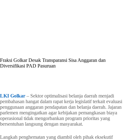
By
Shintia
On
Juni 18, 2026
In
Golkar Update
Fraksi Golkar Desak Transparansi Sisa Anggaran dan
Diversifikasi PAD Pasuruan
In
Golkar Update
Read Time
2 mins
LKI Golkar
– Sektor optimalisasi belanja daerah menjadi
pembahasan hangat dalam rapat kerja legislatif terkait evaluasi
penggunaan anggaran pendapatan dan belanja daerah. Jajaran
parlemen mengingatkan agar kebijakan pemangkasan biaya
operasional tidak mengorbankan program prioritas yang
bersentuhan langsung dengan masyarakat.
Langkah penghematan yang diambil oleh pihak eksekutif