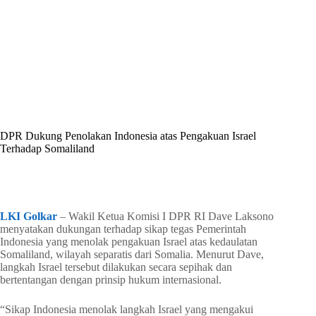
By
Shintia
On
Januari 3, 2026
In
Golkar Update
DPR Dukung Penolakan Indonesia atas Pengakuan Israel
Terhadap Somaliland
In
Golkar Update
Read Time
2 mins
LKI Golkar
– Wakil Ketua Komisi I DPR RI Dave Laksono
menyatakan dukungan terhadap sikap tegas Pemerintah
Indonesia yang menolak pengakuan Israel atas kedaulatan
Somaliland, wilayah separatis dari Somalia. Menurut Dave,
langkah Israel tersebut dilakukan secara sepihak dan
bertentangan dengan prinsip hukum internasional.
“Sikap Indonesia menolak langkah Israel yang mengakui