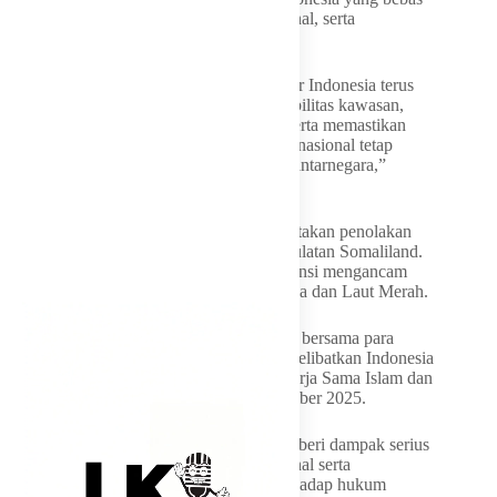
aktif, menjunjung tinggi hukum internasional, serta
berkomitmen pada perdamaian dunia.
Komisi I DPR RI memandang penting agar Indonesia terus
memainkan peran aktif dalam menjaga stabilitas kawasan,
memperkuat solidaritas dengan Somalia, serta memastikan
bahwa prinsip kedaulatan dan hukum internasional tetap
menjadi landasan utama dalam hubungan antarnegara,”
jelasnya.
Sebelumnya, Pemerintah Indonesia menyatakan penolakan
keras terhadap pengakuan Israel atas kedaulatan Somaliland.
Indonesia menilai langkah tersebut berpotensi mengancam
stabilitas keamanan kawasan Tanduk Afrika dan Laut Merah.
Penolakan itu disepakati dalam pernyataan bersama para
menteri luar negeri lintas kawasan, yang melibatkan Indonesia
dan 21 negara lainnya, serta Organisasi Kerja Sama Islam dan
Dewan Kerja Sama Teluk, pada 26 Desember 2025.
“(Pengakuan kedaulatan Somaliland) memberi dampak serius
bagi perdamaian dan keamanan internasional serta
menunjukkan pelanggaran besar Israel terhadap hukum