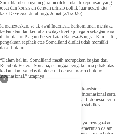
Somaliland sebagai negara merdeka adalah keputusan yang
tepat dan konsisten dengan prinsip politik luar negeri kita,”
kata Dave saat dihubungi, Jumat (2/1/2026).
Ia menegaskan, sejak awal Indonesia berkomitmen menjaga
kedaulatan dan keutuhan wilayah setiap negara sebagaimana
diatur dalam Piagam Perserikatan Bangsa-Bangsa. Karena itu,
pengakuan sepihak atas Somaliland dinilai tidak memiliki
dasar hukum.
“Dalam hal ini, Somaliland masih merupakan bagian dari
Republik Federal Somalia, sehingga pengakuan sepihak atas
kedaulatannya jelas tidak sesuai dengan norma hukum
internasional,” ucapnya.
Dave juga menyatakan dukungan terhadap konsistensi
Indonesia dalam menjunjung tinggi hukum internasional serta
komitmen pada perdamaian dunia. Ia menilai Indonesia perlu
terus memainkan peran aktif dalam menjaga stabilitas
kawasan.
“Sebagai Wakil Ketua Komisi I DPR RI, saya menegaskan
bahwa Komisi I mendukung penuh sikap pemerintah dalam
menjaga konsistensi politik luar negeri Indonesia yang bebas