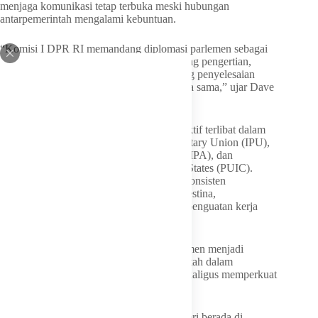
menjaga komunikasi tetap terbuka meski hubungan
antarpemerintah mengalami kebuntuan.
“Komisi I DPR RI memandang diplomasi parlemen sebagai
instrumen strategis untuk memperkuat saling pengertian,
membangun kepercayaan, serta mendorong penyelesaian
berbagai persoalan melalui dialog dan kerja sama,” ujar Dave
dalam pernyataannya.
Dalam beberapa tahun terakhir, DPR RI aktif terlibat dalam
forum internasional seperti Inter-Parliamentary Union (IPU),
ASEAN Inter-Parliamentary Assembly (AIPA), dan
Parliamentary Union of the OIC Member States (PUIC).
Melalui forum-forum tersebut, Indonesia konsisten
menyuarakan dukungan kemerdekaan Palestina,
penghormatan hukum internasional, serta penguatan kerja
sama ASEAN.
Dave menegaskan bahwa diplomasi parlemen menjadi
pelengkap penting bagi diplomasi pemerintah dalam
memperjuangkan kepentingan nasional sekaligus memperkuat
posisi Indonesia di kancah global.
Meski kewenangan utama politik luar negeri berada di