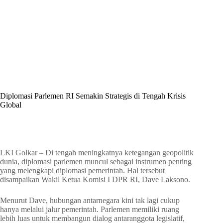
By
Shintia
On
Juni 19, 2026
In
Golkar Update
Diplomasi Parlemen RI Semakin Strategis di Tengah Krisis
Global
In
Golkar Update
Read Time
1 min
LKI Golkar – Di tengah meningkatnya ketegangan geopolitik
dunia, diplomasi parlemen muncul sebagai instrumen penting
yang melengkapi diplomasi pemerintah. Hal tersebut
disampaikan Wakil Ketua Komisi I DPR RI, Dave Laksono.
Menurut Dave, hubungan antarnegara kini tak lagi cukup
hanya melalui jalur pemerintah. Parlemen memiliki ruang
lebih luas untuk membangun dialog antaranggota legislatif,