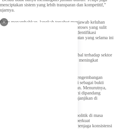
menciptakan sistem yang lebih transparan dan kompetitif,”
ujarnya.
Dave menambahkan, langkah tersebut menjawab keluhan
klasik investor mengenai biaya tinggi dan proses yang sulit
diprediksi. Ia menila, Bahlil mampu mengidentifikasi
bottleneck birokrasi dan menghapus hambatan yang selama ini
mengganjal arus investasi.
“Hasilnya nyata. Kepercayaan investor global terhadap sektor
hilirisasi mineral, migas, hingga petrokimia meningkat
signifikan,” katanya.
Ia juga menyoroti pembangunan smelter, pengembangan
sumur migas baru, serta infrastruktur energi sebagai bukti
konkret investasi yang bergerak ke lapangan. Menurutnya,
kepastian kebijakan membuat Indonesia kini dipandang
sebagai destinasi investasi energi yang menjanjikan di
kawasan Indo-Pasifik.
Selain deregulasi, Dave menilai, stabilitas politik di masa
transisi kepemimpinan nasional turut memperkuat
kepercayaan pasar. Bahlil dinilai, mampu menjaga konsistensi