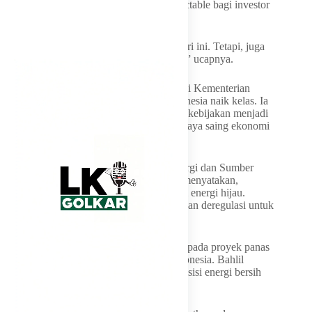
arah kebijakan energi sehingga tetap predictable bagi investor
jangka panjang.
“Investor tidak hanya melihat Indonesia hari ini. Tetapi, juga
sepuluh hingga dua puluh tahun ke depan,” ucapnya.
Dave menyimpulkan, reformasi birokrasi di Kementerian
ESDM telah membawa sektor energi Indonesia naik kelas. Ia
menilai kemudahan investasi dan stabilitas kebijakan menjadi
fondasi penting menuju kemandirian dan daya saing ekonomi
nasional di tingkat global.
Dalam beberapa kesempatan, Menteri Energi dan Sumber
Daya Mineral (ESDM), Bahlil Lahadalia menyatakan,
lambatnya perizinan menghambat investasi energi hijau.
Karena itu, Kementerian ESDM menerapkan deregulasi untuk
mempercepat proyek strategis.
Fokus percepatan diarahkan salah satunya pada proyek panas
bumi sebagai energi terbarukan utama Indonesia. Bahlil
menilai, sektor ini penting mendukung transisi energi bersih
nasional.