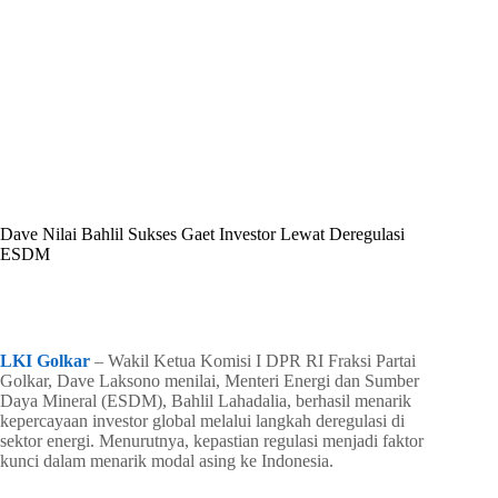
By
Shintia
On
Februari 25, 2026
In
Golkar Update
Dave Nilai Bahlil Sukses Gaet Investor Lewat Deregulasi
ESDM
In
Golkar Update
Read Time
2 mins
LKI Golkar
– Wakil Ketua Komisi I DPR RI Fraksi Partai
Golkar, Dave Laksono menilai, Menteri Energi dan Sumber
Daya Mineral (ESDM), Bahlil Lahadalia, berhasil menarik
kepercayaan investor global melalui langkah deregulasi di
sektor energi. Menurutnya, kepastian regulasi menjadi faktor
kunci dalam menarik modal asing ke Indonesia.