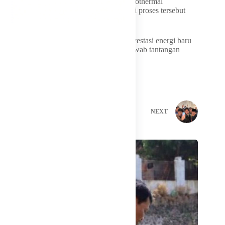
Ia menjelaskan, durasi perizinan proyek geothermal
sebelumnya bisa mencapai satu tahun. Kini proses tersebut
dipangkas menjadi sekitar tiga bulan.
Langkah ini menjadi bagian percepatan investasi energi baru
terbarukan. Kebijakan tersebut juga menjawab tantangan
global menuju transisi energi bersih.
PREVIOUS
NEXT
Related Posts