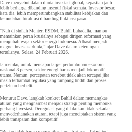
Dave menyebut dalam dunia investasi global, kepastian jauh
lebih berharga dibanding insentif fiskal semata. Investor besar,
kata dia, lebih mempertimbangkan stabilitas kebijakan dan
kemudahan birokrasi dibanding fluktuasi pasar.
“Nah di sinilah Menteri ESDM, Bahlil Lahadalia, mampu
memainkan peran krusialnya sebagai dirigen reformasi yang
mengubah wajah sektor energi Indonesia. Alhasil menjadi
magnet investasi dunia,” ujar Dave dalam keterangan
tertulisnya, Selasa, 24 Februari 2026.
Ia menilai, untuk mencapai target pertumbuhan ekonomi
nasional 8 persen, sektor energi harus menjadi lokomotif
utama. Namun, percepatan tersebut tidak akan tercapai jika
masih terhambat regulasi yang tumpang tindih dan proses
perizinan berbelit.
Menurut Dave, langkah konkret Bahlil dalam memangkas
aturan yang menghambat menjadi strategi penting membuka
gerbang investasi. Deregulasi yang dilakukan tidak sekadar
menyederhanakan aturan, tetapi juga menciptakan sistem yang
lebih transparan dan kompetitif.
“Beliau tidak hanya memangkas jumlah aturan. Tetapi juga