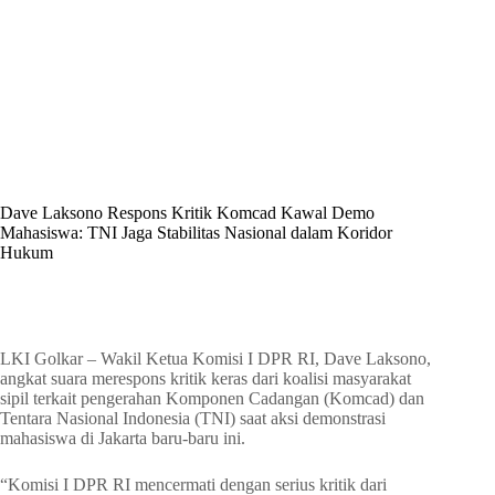
By
Shintia
On
Juni 15, 2026
In
Golkar Update
Dave Laksono Respons Kritik Komcad Kawal Demo
Mahasiswa: TNI Jaga Stabilitas Nasional dalam Koridor
Hukum
In
Golkar Update
Read Time
1 min
LKI Golkar – Wakil Ketua Komisi I DPR RI, Dave Laksono,
angkat suara merespons kritik keras dari koalisi masyarakat
sipil terkait pengerahan Komponen Cadangan (Komcad) dan
Tentara Nasional Indonesia (TNI) saat aksi demonstrasi
mahasiswa di Jakarta baru-baru ini.
“Komisi I DPR RI mencermati dengan serius kritik dari