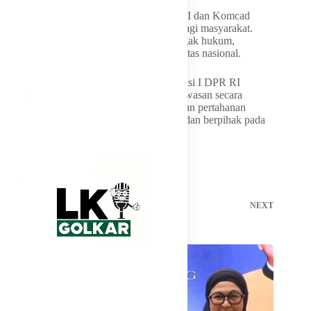
Lebih lanjut, Dave menilai keberadaan TNI dan Komcad
justru mendukung terciptanya rasa aman bagi masyarakat.
Sinergi antara aparat pertahanan dan penegak hukum,
menurutnya, menjadi kunci menjaga stabilitas nasional.
Sebagai mitra pengawas pemerintah, Komisi I DPR RI
berkomitmen akan terus melakukan pengawasan secara
konsisten dan konstruktif terhadap kebijakan pertahanan
negara agar tetap sesuai amanat konstitusi dan berpihak pada
kepentingan rakyat.
PREVIOUS
NEXT
Related Posts