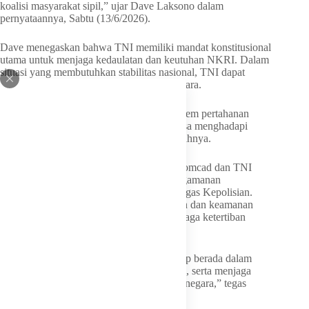
koalisi masyarakat sipil,” ujar Dave Laksono dalam
pernyataannya, Sabtu (13/6/2026).
Dave menegaskan bahwa TNI memiliki mandat konstitusional
utama untuk menjaga kedaulatan dan keutuhan NKRI. Dalam
situasi yang membutuhkan stabilitas nasional, TNI dapat
mendukung upaya menjaga keamanan negara.
“Komcad dibentuk sebagai bagian dari sistem pertahanan
semesta untuk memperkuat kesiapan bangsa menghadapi
berbagai potensi ancaman strategis,” tambahnya.
Menjawab tudingan bahwa pengerahan Komcad dan TNI
berlebihan, Dave menjelaskan bahwa pengamanan
demonstrasi pada prinsipnya merupakan tugas Kepolisian.
Namun, koordinasi antar-aparat pertahanan dan keamanan
dapat dilakukan jika diperlukan demi menjaga ketertiban
umum.
“Yang terpenting, setiap langkah harus tetap berada dalam
koridor hukum, menghormati hak-hak sipil, serta menjaga
kepercayaan masyarakat terhadap institusi negara,” tegas
Dave.