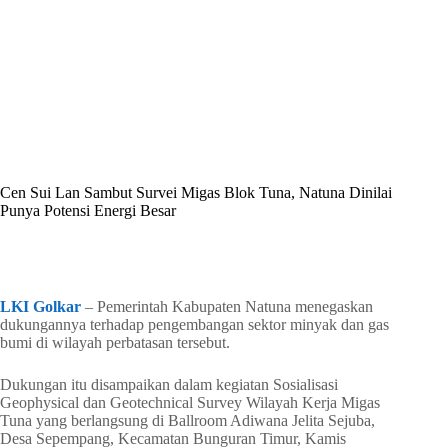
By
Shintia
On
Mei 8, 2026
In
Golkar Update
Cen Sui Lan Sambut Survei Migas Blok Tuna, Natuna Dinilai
Punya Potensi Energi Besar
In
Golkar Update
Read Time
2 mins
LKI Golkar
– Pemerintah Kabupaten Natuna menegaskan
dukungannya terhadap pengembangan sektor minyak dan gas
bumi di wilayah perbatasan tersebut.
Dukungan itu disampaikan dalam kegiatan Sosialisasi
Geophysical dan Geotechnical Survey Wilayah Kerja Migas
Tuna yang berlangsung di Ballroom Adiwana Jelita Sejuba,
Desa Sepempang, Kecamatan Bunguran Timur, Kamis