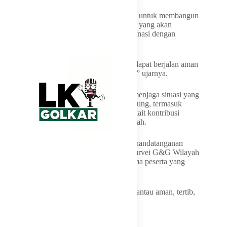
Menurutnya, kegiatan sosialisasi dilakukan untuk membangun
pemahaman bersama terkait rencana survei yang akan
dilaksanakan sekaligus memperkuat koordinasi dengan
pemerintah daerah dan masyarakat.
“Kami berharap seluruh tahapan kegiatan dapat berjalan aman
dan lancar dengan dukungan semua pihak,” ujarnya.
Harbour Energy juga menilai pentingnya menjaga situasi yang
kondusif selama proses eksplorasi berlangsung, termasuk
meningkatkan pemahaman masyarakat terkait kontribusi
industri migas terhadap pembangunan daerah.
Kegiatan kemudian dilanjutkan dengan penandatanganan
berita acara, pemaparan teknis mengenai survei G&G Wilayah
Kerja Migas Tuna, serta sesi diskusi bersama peserta yang
hadir.
Selama kegiatan berlangsung, suasana terpantau aman, tertib,
dan penuh antusiasme dari para peserta.