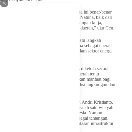
“Kami berharap pengembangan Migas Tuna ini benar-benar
membawa dampak positif bagi masyarakat Natuna, baik dari
sisi pertumbuhan ekonomi, pembukaan lapangan kerja,
maupun kontribusi terhadap pembangunan daerah,” ujar Cen.
Ia menilai eksplorasi migas menjadi salah satu langkah
strategis untuk mendorong kemajuan Natuna sebagai daerah
perbatasan yang memiliki posisi penting dalam sektor energi
nasional.
“Natuna memiliki potensi besar yang harus dikelola secara
maksimal dan berkelanjutan. Pemerintah daerah tentu
mendukung setiap investasi yang memberikan manfaat bagi
masyarakat serta tetap memperhatikan kondisi lingkungan dan
kepentingan daerah,” katanya.
Sementara itu, perwakilan Harbour Energy, Andri Kristianto,
menyampaikan bahwa Natuna merupakan salah satu wilayah
dengan cadangan migas potensial di Indonesia. Namun
pengembangannya masih menghadapi berbagai tantangan,
mulai dari kondisi geografis hingga keterbatasan infrastruktur
pendukung.