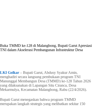
By
Shintia
On
April 23, 2026
In
Golkar Update
Buka TMMD ke-128 di Malangbong, Bupati Garut Apresiasi
TNI dalam Akselerasi Pembangunan Infrastruktur Desa
In
Golkar Update
Read Time
1 min
LKI Golkar
– Bupati Garut, Abdusy Syakur Amin,
menghadiri secara langsung pembukaan program TNI
Manunggal Membangun Desa (TMMD) ke-128 Tahun 2026
yang dilaksanakan di Lapangan Situ Ciranca, Desa
Mekarmulya, Kecamatan Malangbong, Rabu (22/4/2026).
Bupati Garut menegaskan bahwa program TMMD
merupakan langkah strategis yang melibatkan sekitar 150