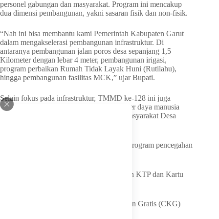
personel gabungan dan masyarakat. Program ini mencakup
dua dimensi pembangunan, yakni sasaran fisik dan non-fisik.
“Nah ini bisa membantu kami Pemerintah Kabupaten Garut
dalam mengakselerasi pembangunan infrastruktur. Di
antaranya pembangunan jalan poros desa sepanjang 1,5
Kilometer dengan lebar 4 meter, pembangunan irigasi,
program perbaikan Rumah Tidak Layak Huni (Rutilahu),
hingga pembangunan fasilitas MCK,” ujar Bupati.
Selain fokus pada infrastruktur, TMMD ke-128 ini juga
menyasar pada peningkatan kualitas sumber daya manusia
melalui berbagai layanan langsung bagi masyarakat Desa
Mekarmulya, seperti:
1. Kesehatan: Penyuluhan kesehatan dan program pencegahan
stunting pada anak.
2. Administrasi Kependudukan: Pembuatan KTP dan Kartu
Keluarga (KK).
3. Kesejahteraan: Pelayanan Cek Kesehatan Gratis (CKG)
dan peningkatan kesadaran hidup sehat.