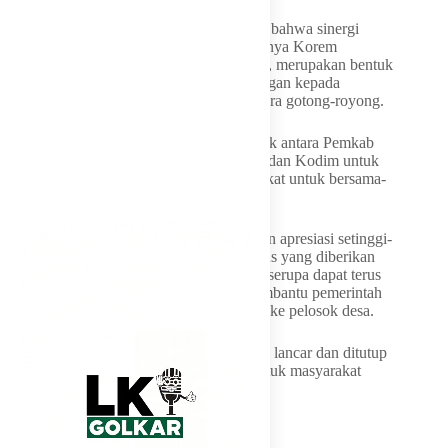
Bupati Abdusy Syakur Amin menekankan bahwa sinergi
antara Pemkab Garut dengan TNI, khususnya Korem
062/Tarumanagara dan Kodim 0611/Garut, merupakan bentuk
kolaborasi nyata dalam memberikan dorongan kepada
masyarakat untuk membangun daerah secara gotong-royong.
“Ini merupakan kolaborasi yang sangat baik antara Pemkab
dengan TNI, dalam hal ini dengan Korem dan Kodim untuk
terus memberikan dorongan pada masyarakat untuk bersama-
sama membangun daerah ini,” ungkapnya.
Menutup arahannya, Bupati menyampaikan apresiasi setinggi-
tingginya kepada TNI atas perhatian khusus yang diberikan
kepada warga Garut. Ia berharap program serupa dapat terus
ditingkatkan di masa mendatang guna membantu pemerintah
dalam memeratakan pembangunan hingga ke pelosok desa.
Kegiatan Pembukaan TMMD berlangsung lancar dan ditutup
dengan bantuan sosial berupa sembako untuk masyarakat
Desa Mekarmulya.