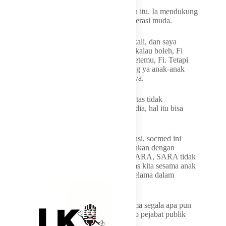
Bahlil menghargai lagu yang terkait dirinya itu. Ia mendukung
segala kreativitas yang diciptakan para generasi muda.
“Saya sendiri nggak tahu, dan itu alami sekali, dan saya
sendiri penasaran ini siapa yang buat. Jadi kalau boleh, Fi
(Raffi) bisa temukan, saya pengen sekali ketemu, Fi. Tetapi
saya menghargai lah kreativitas orang-orang ya anak-anak
muda sekarang itu teman-teman ya,” ujarnya.
Meski begitu, Bahlil berpesan agar kreativitas tidak
dicampurkan dengan isu SARA. Menurut dia, hal itu bisa
merusak soliditas sesama anak bangsa.
“Cuma satu saja saran saya, di era demokrasi, socmed ini
penting, namun kalau boleh juga dipergunakan dengan
terukur. Contoh jangan sampai masuk di SARA, SARA tidak
boleh, karena apa, itu akan memicu soliditas kita sesama anak
bangsa, jadi kreativitas itu harus dihargai selama dalam
kerangka yang baik dan benar,” ujarnya.
Bahlil menekankan bahwa dirinya menerima segala apa pun
yang viral tentangnya. Ia mengatakan risiko pejabat publik
harus menerima segala kritik dan masukan.