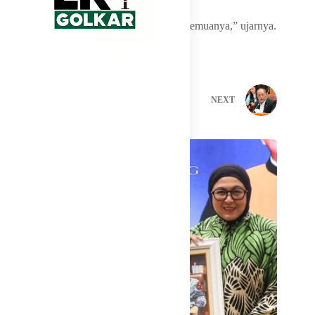
“Ya risiko pejabat publik harus menerima semuanya,” ujarnya.
PREVIOUS
NEXT
Related Posts