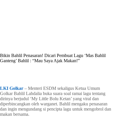
By
Shintia
On
Mei 30, 2026
In
Golkar Update
Bikin Bahlil Penasaran! Dicari Pembuat Lagu ‘Mas Bahlil
Ganteng’ Bahlil : “Mau Saya Ajak Makan!”
In
Golkar Update
Read Time
2 mins
LKI Golkar
– Menteri ESDM sekaligus Ketua Umum
Golkar Bahlil Lahdalia buka suara soal ramai lagu tentang
dirinya berjudul ‘My Little Bolu Ketan’ yang viral dan
diperbincangkan oleh warganet. Bahlil mengaku penasaran
dan ingin mengundang si pencipta lagu untuk mengobrol dan
makan bersama.