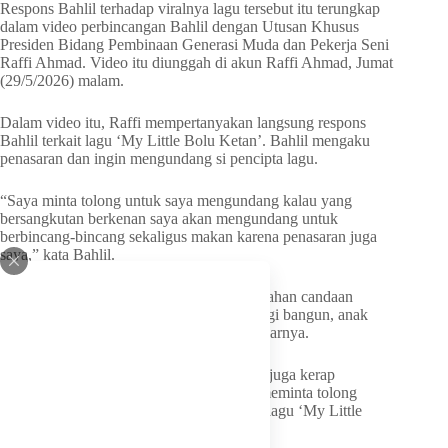
Respons Bahlil terhadap viralnya lagu tersebut itu terungkap
dalam video perbincangan Bahlil dengan Utusan Khusus
Presiden Bidang Pembinaan Generasi Muda dan Pekerja Seni
Raffi Ahmad. Video itu diunggah di akun Raffi Ahmad, Jumat
(29/5/2026) malam.
Dalam video itu, Raffi mempertanyakan langsung respons
Bahlil terkait lagu ‘My Little Bolu Ketan’. Bahlil mengaku
penasaran dan ingin mengundang si pencipta lagu.
“Saya minta tolong untuk saya mengundang kalau yang
bersangkutan berkenan saya akan mengundang untuk
berbincang-bincang sekaligus makan karena penasaran juga
saya,” kata Bahlil.
Bahlil bercerita lagu tersebut sampai jadi bahan candaan
anaknya. “Saya lagi ibadah umrah pagi-pagi bangun, anak
saya aja ketawain saya, ‘Bapak MBG’,” ujarnya.
Raffi menimpali bahwa putranya Rafathar juga kerap
menyanyikan lagu tersebut. Bahlil lantas meminta tolong
kepada Raffi untuk mencari tahu pencipta lagu ‘My Little
Bolu Ketan’.