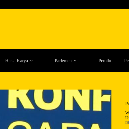
Hasta Karya
Parlemen
Pemilu
Pe
P
W
U
D