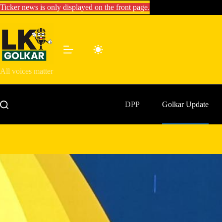
Skip
Ticker news is only displayed on the front page.
to
content
All voices matter
DPP
Golkar Update