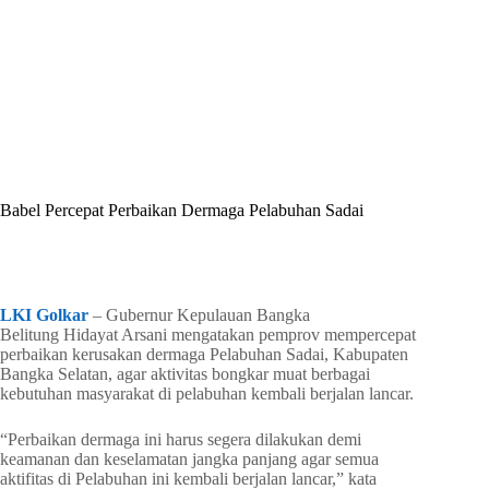
By
Shintia
On
Juni 23, 2026
In
Golkar Update
Babel Percepat Perbaikan Dermaga Pelabuhan Sadai
In
Golkar Update
Read Time
2 mins
LKI Golkar
– Gubernur Kepulauan Bangka
Belitung Hidayat Arsani mengatakan pemprov mempercepat
perbaikan kerusakan dermaga Pelabuhan Sadai, Kabupaten
Bangka Selatan, agar aktivitas bongkar muat berbagai
kebutuhan masyarakat di pelabuhan kembali berjalan lancar.
“Perbaikan dermaga ini harus segera dilakukan demi
keamanan dan keselamatan jangka panjang agar semua
aktifitas di Pelabuhan ini kembali berjalan lancar,” kata