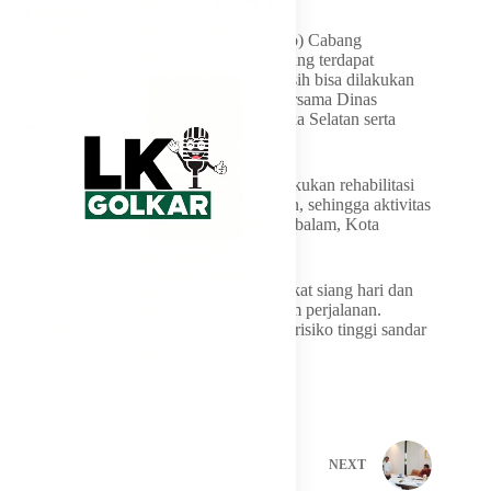
Kepala PT ASDP Indonesia Ferry (Persero) Cabang
Bangka Agustinus Cahyo mengakui memang terdapat
kerusakan, namun aktivitas penurunan masih bisa dilakukan
satu kali pelayanan, sesuai kesepakatan bersama Dinas
Perhubungan Babel dan Kabupaten Bangka Selatan serta
KSOP.
Setelah itu, memang dermaga ini akan dilakukan rehabilitasi
dengan waktu pengerjaan sekitar dua bulan, sehingga aktivitas
sementara dialihkan ke Pelabuhan Pangkalbalam, Kota
Pangkalpinang.
“Untuk hari ini kapal dari Belitung berangkat siang hari dan
diperkirakan tiba subuh nanti sekitar 10 jam perjalanan.
Langkah ini kita ambil untuk menghindari risiko tinggi sandar
di malam hari,” ujarnya.
PREVIOUS
NEXT