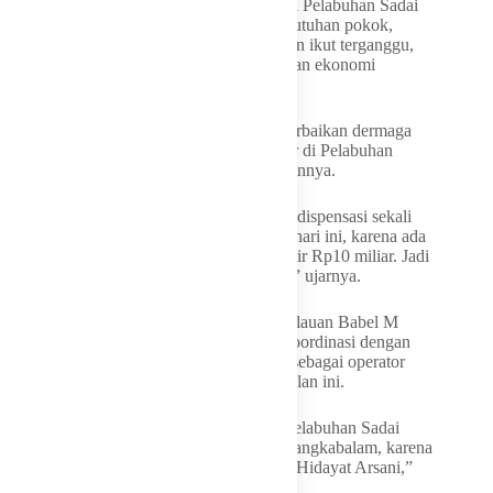
Menurut dia, jika aktivitas bongkar muat di Pelabuhan Sadai
ini terganggu, maka pasokan berbagai kebutuhan pokok,
barang serta mobilitas masyarakat juga akan ikut terganggu,
yang akhirnya dapat menimbulkan persoalan ekonomi
regional.
Oleh karena itu, selama dua bulan masa perbaikan dermaga
ini, maka kapal-kapal yang biasa bersandar di Pelabuhan
Sadai akan dialihkan dulu ke pelabuhan lainnya.
“Saya sebagai gubernur akan memberikan dispensasi sekali
saja bagi kapal sandar di Pelabuhan Sadai hari ini, karena ada
avtur dan benur udang yang nilainya hampir Rp10 miliar. Jadi
kita minta ASDP sediakan emergency flat,” ujarnya.
Kepala Dinas Perhubungan Provinsi Kepulauan Babel M
Haris menambahkan pihaknya sudah berkoordinasi dengan
KSOP Pangkalbalam, Pelindo dan ASDP sebagai operator
kapal untuk mencarikan solusi tepat persoalan ini.
“Kita carikan solusi agar kapal sandar di Pelabuhan Sadai
untuk sementara dialihkan ke Pelabuhan Pangkabalam, karena
itu yang diperintahkan oleh Pak Gubernur Hidayat Arsani,”
ujarnya.