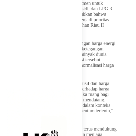
dilakukan secara terukur. Di sisi lain, komitmen untuk
mempertahankan harga Pertalite, Solar subsidi, dan LPG 3
kilogram hingga akhir tahun 2026 menunjukkan bahwa
perlindungan terhadap masyarakat tetap menjadi prioritas
utama,” lanjut legislator asal Daerah Pemilihan Riau II
tersebut.
Yulisman menambahkan bahwa perkembangan harga energi
dunia bersifat dinamis. Karena itu, apabila ketegangan
geopolitik global mulai mereda dan harga minyak dunia
menunjukkan tren penurunan, maka kondisi tersebut
diharapkan dapat memberikan ruang bagi normalisasi harga
BBM nonsubsidi ke depan.
“Kita berharap situasi global semakin kondusif dan harga
minyak dunia kembali stabil. Jika tekanan terhadap harga
energi berkurang, tentu akan semakin terbuka ruang bagi
penyesuaian harga yang lebih baik di masa mendatang.
Karena itu, kita perlu melihat kebijakan ini dalam konteks
yang dinamis, bukan hanya pada satu momentum tertentu,”
tegas Yulisman.
Komisi XII DPR RI, lanjut Yulisman, akan terus mendukung
berbagai langkah pemerintah yang bertujuan menjaga