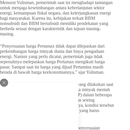
Menurut Yulisman, pemerintah saat ini menghadapi tantangan
untuk menjaga keseimbangan antara keberlanjutan sektor
energi, kemampuan fiskal negara, dan keterjangkauan energi
bagi masyarakat. Karena itu, kebijakan terkait BBM
nonsubsidi dan BBM bersubsidi memiliki pendekatan yang
berbeda sesuai dengan karakteristik dan tujuan masing-
masing.
“Penyesuaian harga Pertamax tidak dapat dilepaskan dari
perkembangan harga minyak dunia dan biaya pengadaan
energi. Namun yang perlu dicatat, pemerintah juga tidak
sepenuhnya melepaskan harga Pertamax mengikuti harga
pasar. Sampai saat ini harga yang dijual Pertamina masih
berada di bawah harga keekonomiannya,” ujar Yulisman.
Ia menjelaskan bahwa penyesuaian harga yang dilakukan saat
ini juga mengacu pada perkembangan harga minyak mentah
Indonesia atau Indonesian Crude Price (ICP) dalam beberapa
waktu terakhir yang mengalami peningkatan seiring
ketidakpastian geopolitik global. Menurutnya, kondisi tersebut
turut memengaruhi biaya pengadaan BBM yang harus
dikelola pemerintah dan Pertamina.
“Pemerintah tetap berupaya menjaga agar penyesuaian