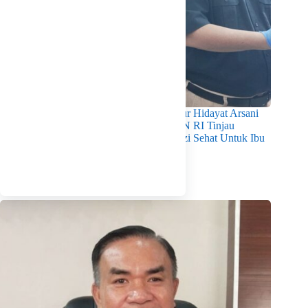
Pastikan Kualitas Gizi Terpenuhi, Gubernur Hidayat Arsani
Dampingi Mendukbangga/Kepala BKKBN RI Tinjau
Layanan Program MBG 3B Wujudkan Gizi Sehat Untuk Ibu
Dan Anak di Babel
Agustus 7, 2026