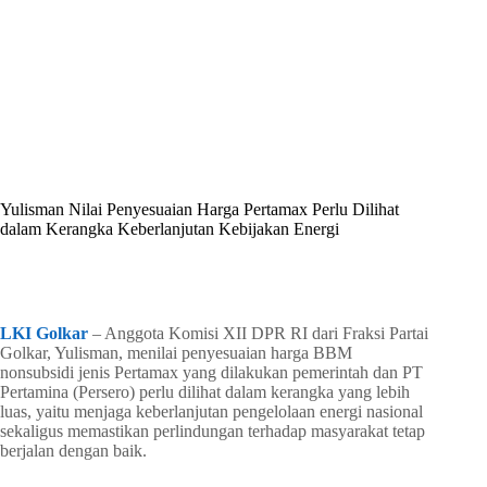
By
Shintia
On
Juni 17, 2026
In
Golkar Update
Yulisman Nilai Penyesuaian Harga Pertamax Perlu Dilihat
dalam Kerangka Keberlanjutan Kebijakan Energi
In
Golkar Update
Read Time
2 mins
LKI Golkar
– Anggota Komisi XII DPR RI dari Fraksi Partai
Golkar, Yulisman, menilai penyesuaian harga BBM
nonsubsidi jenis Pertamax yang dilakukan pemerintah dan PT
Pertamina (Persero) perlu dilihat dalam kerangka yang lebih
luas, yaitu menjaga keberlanjutan pengelolaan energi nasional
sekaligus memastikan perlindungan terhadap masyarakat tetap
berjalan dengan baik.