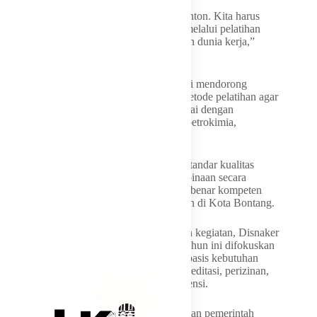
“Bontang tidak boleh hanya menjadi penonton. Kita harus
memastikan SDM lokal mampu bersaing melalui pelatihan
yang relevan, adaptif, dan sesuai kebutuhan dunia kerja,”
tegasnya.
Melalui semangat Bontang Berbenah, Neni mendorong
seluruh LPKS untuk terus memperbarui metode pelatihan agar
lulusannya memiliki kompetensi yang sesuai dengan
kebutuhan sektor industri strategis seperti petrokimia,
manufaktur, dan jasa.
Ia juga menekankan pentingnya menjaga standar kualitas
pelatihan, memanfaatkan momentum pembinaan secara
maksimal, serta memastikan lulusan benar-benar kompeten
agar mampu menekan angka pengangguran di Kota Bontang.
Sementara itu, melalui laporan pelaksanaan kegiatan, Disnaker
Bontang menegaskan bahwa pembinaan tahun ini difokuskan
pada peningkatan efektivitas pelatihan berbasis kebutuhan
pasar kerja (link and match), dukungan akreditasi, perizinan,
serta penguatan pelatihan berbasis kompetensi.
“Sinergi antara lembaga pelatihan swasta dan pemerintah