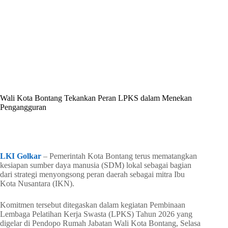
By
Shintia
On
Mei 13, 2026
In
Golkar Update
Wali Kota Bontang Tekankan Peran LPKS dalam Menekan
Pengangguran
In
Golkar Update
Read Time
2 mins
LKI Golkar
– Pemerintah Kota Bontang terus mematangkan
kesiapan sumber daya manusia (SDM) lokal sebagai bagian
dari strategi menyongsong peran daerah sebagai mitra Ibu
Kota Nusantara (IKN).
Komitmen tersebut ditegaskan dalam kegiatan Pembinaan
Lembaga Pelatihan Kerja Swasta (LPKS) Tahun 2026 yang
digelar di Pendopo Rumah Jabatan Wali Kota Bontang, Selasa