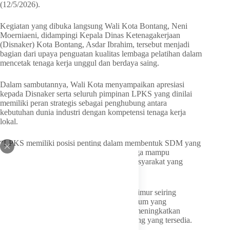
(12/5/2026).
Kegiatan yang dibuka langsung Wali Kota Bontang, Neni
Moerniaeni, didampingi Kepala Dinas Ketenagakerjaan
(Disnaker) Kota Bontang, Asdar Ibrahim, tersebut menjadi
bagian dari upaya penguatan kualitas lembaga pelatihan dalam
mencetak tenaga kerja unggul dan berdaya saing.
Dalam sambutannya, Wali Kota menyampaikan apresiasi
kepada Disnaker serta seluruh pimpinan LPKS yang dinilai
memiliki peran strategis sebagai penghubung antara
kebutuhan dunia industri dengan kompetensi tenaga kerja
lokal.
“LPKS memiliki posisi penting dalam membentuk SDM yang
siap kerja, mandiri, dan kompetitif, sehingga mampu
mendukung transformasi sosial menuju masyarakat yang
berdaya saing tinggi,” ujarnya.
Menurutnya, perkembangan Kalimantan Timur seiring
pembangunan IKN harus menjadi momentum yang
dimanfaatkan masyarakat Bontang untuk meningkatkan
kualitas diri agar mampu mengambil peluang yang tersedia.