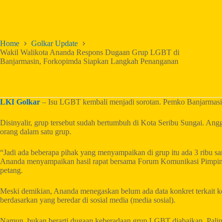
Home
Golkar Update
Wakil Walikota Ananda Respons Dugaan Grup LGBT di
Banjarmasin, Forkopimda Siapkan Langkah Penanganan
LKI Golkar
– Isu LGBT kembali menjadi sorotan. Pemko Banjarmasi
Disinyalir, grup tersebut sudah bertumbuh di Kota Seribu Sungai. An
orang dalam satu grup.
“Jadi ada beberapa pihak yang menyampaikan di grup itu ada 3 ribu sa
Ananda menyampaikan hasil rapat bersama Forum Komunikasi Pimpin
petang.
Meski demikian, Ananda menegaskan belum ada data konkret terkait 
berdasarkan yang beredar di sosial media (media sosial).
Namun, bukan berarti dugaan keberadaan grup LGBT diabaikan. Paling