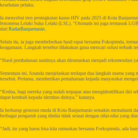
kesehatan pelaku.
Ia menyebut tren peningkatan kasus HIV pada 2025 di Kota Banjarmasi
fenomena Lelaki Suka Lelaki (LSL). “Otomatis ini juga termasuk LGB
dari
RadarBanjarmasin
.
Selain itu, ia juga membeberkan hasil rapat bersama Fokopimda, term
keagamaan. Langkah tersebut dilakukan guna mencari solusi terbaik
“Hasil pembahasan nantinya akan dirumuskan menjadi rekomendasi yang 
Sementara ini, Ananda menjelaskan terdapat dua langkah utama yang 
tersebut. Pertama, memberikan pemahaman kepada masyarakat mengen
“Kedua, bagi mereka yang sudah terpapar atau mengidentifikasi diri 
dapat kembali kepada identitas dirinya,” katanya.
Ia berharap generasi muda di Kota Banjarmasin semakin memahami dan 
berbagai pengaruh yang dinilai tidak sesuai dengan nilai-nilai yang dia
“Jadi, itu yang harus bisa kita rumuskan bersama Forkopimda, ada ban