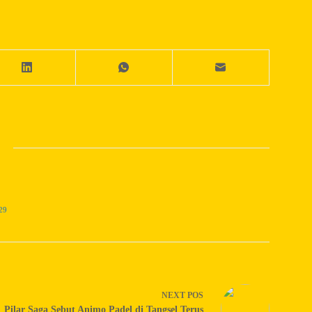
29
NEXT
POS
Pilar Saga Sebut Animo Padel di Tangsel Terus