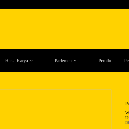
Hasta Karya
Parlemen
Pemilu
Pe
P
W
U
D