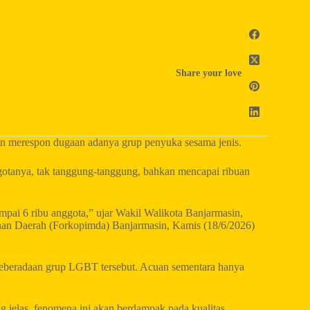
Share your love
n merespon dugaan adanya grup penyuka sesama jenis.
ggotanya, tak tanggung-tanggung, bahkan mencapai ribuan
mpai 6 ribu anggota,” ujar Wakil Walikota Banjarmasin,
an Daerah (Forkopimda) Banjarmasin, Kamis (18/6/2026)
keberadaan grup LGBT tersebut. Acuan sementara hanya
 jelas, fenomena ini akan berdampak pada kualitas