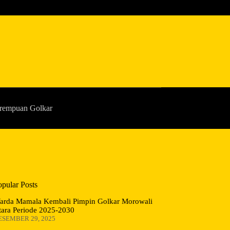
rempuan Golkar
opular Posts
arda Mamala Kembali Pimpin Golkar Morowali
tara Periode 2025-2030
ESEMBER 29, 2025