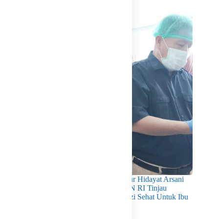
Pastikan Kualitas Gizi Terpenuhi, Gubernur Hidayat Arsani
Dampingi Mendukbangga/Kepala BKKBN RI Tinjau
Layanan Program MBG 3B Wujudkan Gizi Sehat Untuk Ibu
Dan Anak di Babel