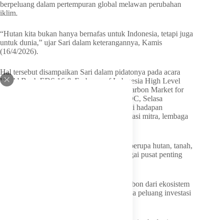
berpeluang dalam pertempuran global melawan perubahan
iklim.
“Hutan kita bukan hanya bernafas untuk Indonesia, tetapi juga
untuk dunia,” ujar Sari dalam keterangannya, Kamis
(16/4/2026).
Hal tersebut disampaikan Sari dalam pidatonya pada acara
World Bank EDS 16 & Embassy of Indonesia High Level
Round Table Discussion: High Integrity Carbon Market for
Sustainable Development di Washington DC, Selasa
(14/4/2026). Pidato tersebut disampaikan di hadapan
perwakilan pemerintah, akademisi, organisasi mitra, lembaga
sertifikasi, dan organisasi standar.
Lebih lanjut, ia menegaskan aset strategis berupa hutan, tanah,
dan mangrove menjadikan Indonesia sebagai pusat penting
penyimpanan karbon dunia.
Dengan mengukur potensi penyerapan karbon dari ekosistem
tersebut, Indonesia diyakini dapat membuka peluang investasi
hijau bernilai miliaran dolar.