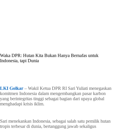
By
Shintia
On
April 17, 2026
In
Golkar Update
Waka DPR: Hutan Kita Bukan Hanya Bernafas untuk
Indonesia, tapi Dunia
In
Golkar Update
Read Time
1 min
LKI Golkar
– Wakil Ketua DPR RI Sari Yuliati menegaskan
komitmen Indonesia dalam mengembangkan pasar karbon
yang berintegritas tinggi sebagai bagian dari upaya global
menghadapi krisis iklim.
Sari menekankan Indonesia, sebagai salah satu pemilik hutan
tropis terbesar di dunia, bertanggung jawab sekaligus