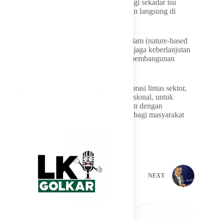
Sari juga menekankan krisis iklim bukan lagi sekadar isu
akademis, melainkan realitas yang dirasakan langsung di
berbagai provinsi.
Ia menilai pengembangan solusi berbasis alam (nature-based
solutions) menjadi jalan penting untuk menjaga keberlanjutan
lingkungan sekaligus mendukung agenda pembangunan
nasional.
Di akhir pidatonya, Sari mendorong kolaborasi lintas sektor,
baik pemerintah maupun organisasi internasional, untuk
memastikan pasar karbon Indonesia berjalan dengan
transparan, kredibel, dan bermanfaat nyata bagi masyarakat
serta dunia.
PREVIOUS
NEXT
Related Posts