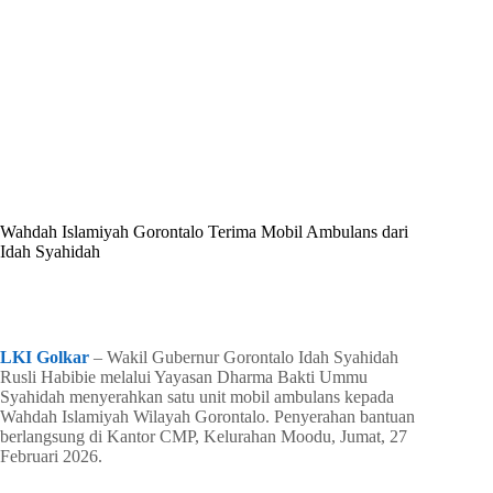
By
Shintia
On
Februari 27, 2026
In
Golkar Update
Wahdah Islamiyah Gorontalo Terima Mobil Ambulans dari
Idah Syahidah
In
Golkar Update
Read Time
2 mins
LKI Golkar
– Wakil Gubernur Gorontalo Idah Syahidah
Rusli Habibie melalui Yayasan Dharma Bakti Ummu
Syahidah menyerahkan satu unit mobil ambulans kepada
Wahdah Islamiyah Wilayah Gorontalo. Penyerahan bantuan
berlangsung di Kantor CMP, Kelurahan Moodu, Jumat, 27
Februari 2026.