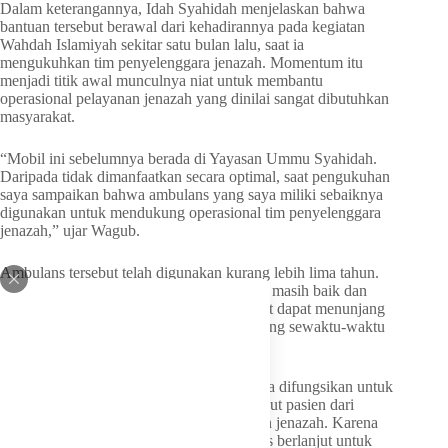
Dalam keterangannya, Idah Syahidah menjelaskan bahwa
bantuan tersebut berawal dari kehadirannya pada kegiatan
Wahdah Islamiyah sekitar satu bulan lalu, saat ia
mengukuhkan tim penyelenggara jenazah. Momentum itu
menjadi titik awal munculnya niat untuk membantu
operasional pelayanan jenazah yang dinilai sangat dibutuhkan
masyarakat.
“Mobil ini sebelumnya berada di Yayasan Ummu Syahidah.
Daripada tidak dimanfaatkan secara optimal, saat pengukuhan
saya sampaikan bahwa ambulans yang saya miliki sebaiknya
digunakan untuk mendukung operasional tim penyelenggara
jenazah,” ujar Wagub.
Ambulans tersebut telah digunakan kurang lebih lima tahun.
Setelah dilakukan pengecekan, kondisinya masih baik dan
layak pakai. Ia berharap kendaraan tersebut dapat menunjang
kelancaran tugas tim Wahdah Islamiyah yang sewaktu-waktu
dibutuhkan masyarakat.
Menurutnya, ambulans itu sebelumnya juga difungsikan untuk
pelayanan kemanusiaan, seperti antar-jemput pasien dari
rumah ke rumah sakit maupun pengantaran jenazah. Karena
itu, ia berharap pemanfaatannya dapat terus berlanjut untuk