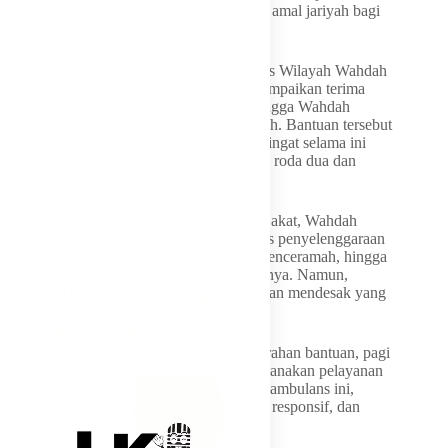
kepentingan masyarakat luas serta menjadi amal jariyah bagi
semua pihak yang terlibat.
Sementara itu, Bendahara Dewan Pengurus Wilayah Wahdah
Islamiyah Gorontalo Rohmiani Dai menyampaikan terima
kasih atas dukungan Wakil Gubernur sehingga Wahdah
Islamiyah kini dapat memiliki mobil jenazah. Bantuan tersebut
disambut dengan penuh rasa syukur, mengingat selama ini
pelayanan masih mengandalkan kendaraan roda dua dan
sarana yang terbatas.
Melalui program sosial Wahdah Inspirasi Zakat, Wahdah
Islamiyah selama ini aktif membantu proses penyelenggaraan
jenazah, mulai dari menyiapkan petugas, penceramah, hingga
penyediaan kain kafan dan kebutuhan lainnya. Namun,
pengadaan mobil jenazah menjadi kebutuhan mendesak yang
belum terpenuhi.
“Bahkan sebelum menghadiri acara penyerahan bantuan, pagi
tadi pukul 07.00 tim kami baru saja melaksanakan pelayanan
penyelenggaraan jenazah. Dengan adanya ambulans ini,
pelayanan diharapkan menjadi lebih cepat, responsif, dan
maksimal,” ujarnya.