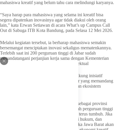
mahasiswa kreatif yang belum tahu cara melindungi karyanya.
“Saya harap para mahasiswa yang selama ini kreatif bisa
segera dipatenkan inovasinya agar tidak diakui oleh orang
lain,” kata Erwan Setiawan di acara What’s up Campus Call
Out di Sabuga ITB Kota Bandung, pada Selasa 12 Mei 2026.
Melalui kegiatan tersebut, ia berharap mahasiswa semakin
bersemangat menciptakan inovasi sekaligus mematenkannya.
Terlebih saat ini 200 perguruan tinggi di Jabar sudah
menandatangani perjanjian kerja sama dengan Kementerian
Hukum terkait peningkatan kekayaan intelektual
Erwan Setiawan mengapresiasi dan mendukung inisiatif
Kantor Wilayah Kementerian Hukum Jabar yang memandang
Jawa Barat sebagai provinsi strategis dengan ekosistem
pendidikan tinggi yang kuat.
Menurutnya, Jabar memiliki potensi besar sebagai provinsi
dengan populasi muda yang dinamis, jumlah perguruan tinggi
yang banyak, serta ekosistem inovasi yang terus tumbuh. Jika
potensi itu dikelola dengan baik, dilindungi hukum, dan
didorong melalui kolaborasi yang kuat, maka Jawa Barat akan
menjadi pusat pertumbuhan intelektual dan ekonomi kreatif