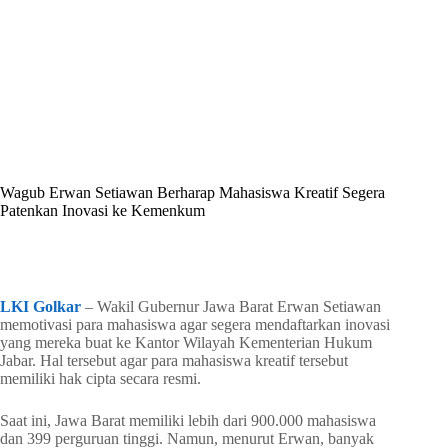
By
Shintia
On
Mei 13, 2026
In
Golkar Update
Wagub Erwan Setiawan Berharap Mahasiswa Kreatif Segera
Patenkan Inovasi ke Kemenkum
In
Golkar Update
Read Time
2 mins
LKI Golkar
– Wakil Gubernur Jawa Barat Erwan Setiawan
memotivasi para mahasiswa agar segera mendaftarkan inovasi
yang mereka buat ke Kantor Wilayah Kementerian Hukum
Jabar. Hal tersebut agar para mahasiswa kreatif tersebut
memiliki hak cipta secara resmi.
Saat ini, Jawa Barat memiliki lebih dari 900.000 mahasiswa
dan 399 perguruan tinggi. Namun, menurut Erwan, banyak