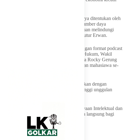
yang makin berdaya saing.
“Kekuatan daerah di masa depan tidak hanya ditentukan oleh
sumber daya alam tapi juga oleh kualitas sumber daya
manusia, inovasi, kreativitas, dan kemampuan melindungi
hasil pemikiran serta karya intektualnya,” tutur Erwan.
What’s up Campus Call Out dirancang dengan format podcast
interaktif. Sejumlah tokoh seperti Menteri Hukum, Wakil
Menteri Diktisaintek, Gita Wirjawan hingga Rocky Gerung
hadir memberikan pencerahan kepada ribuan mahasiawa se-
Jabar.
What’s up Campus Call Out juga dimeriahkan dengan
pameran inovasi dari BUMN, perguruan tinggi unggulan
seperti ITB dan Unpad.
Selain itu, disediakan booth layanan Kekayaan Intelektual dan
Administrasi Hukum Umum (AHU) secara langsung bagi
masyarakat.