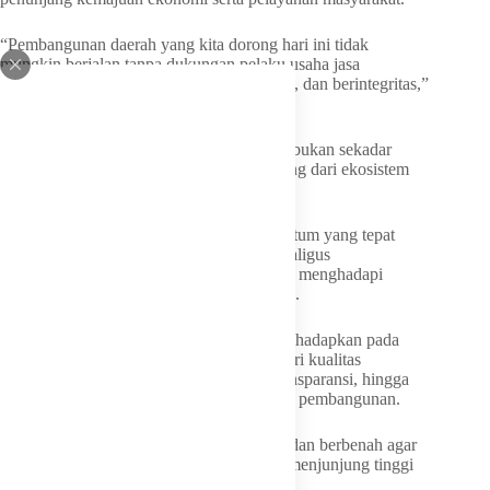
“Pembangunan daerah yang kita dorong hari ini tidak
mungkin berjalan tanpa dukungan pelaku usaha jasa
konstruksi yang profesional, berdaya saing, dan berintegritas,”
ucap Dia.
Erwan Setiawan menegaskan, GAPENSI bukan sekadar
organisasi profesi, melainkan bagian penting dari ekosistem
pembangunan di Jawa Barat.
Oleh karena itu, MUSDA menjadi momentum yang tepat
untuk memperkuat soliditas organisasi sekaligus
meningkatkan kapasitas anggotanya dalam menghadapi
berbagai tantangan yang terus berkembang.
Dirinya menilai dunia konstruksi saat ini dihadapkan pada
tuntutan yang semakin kompleks, mulai dari kualitas
pekerjaan, efisiensi, keselamatan kerja, transparansi, hingga
pemanfaatan teknologi dalam setiap proses pembangunan.
“GAPENSI dituntut untuk terus bergerak dan berbenah agar
memiliki daya saing yang kuat serta tetap menjunjung tinggi
etika usaha,” ujarnya.