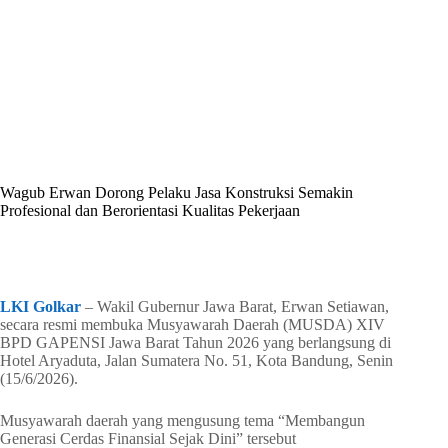
By
Shintia
On
Juni 17, 2026
In
Golkar Update
Wagub Erwan Dorong Pelaku Jasa Konstruksi Semakin
Profesional dan Berorientasi Kualitas Pekerjaan
In
Golkar Update
Read Time
2 mins
LKI Golkar
– Wakil Gubernur Jawa Barat, Erwan Setiawan,
secara resmi membuka Musyawarah Daerah (MUSDA) XIV
BPD GAPENSI Jawa Barat Tahun 2026 yang berlangsung di
Hotel Aryaduta, Jalan Sumatera No. 51, Kota Bandung, Senin
(15/6/2026).
Musyawarah daerah yang mengusung tema “Membangun
Generasi Cerdas Finansial Sejak Dini” tersebut