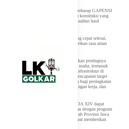
Pun Pemda Provinsi Jabar, lanjut Erwan, berharap GAPENSI
dapat terus mendorong lahirnya pelaku jasa konstruksi yang
unggul, taat aturan, dan berorientasi pada kualitas hasil
pekerjaan.
“Pembangunan yang baik bukan hanya yang cepat selesai,
tetapi yang kokoh, bermanfaat, dan memberikan rasa aman
bagi masyarakat,” tegasnya.
Pada kesempatan itu pula, Erwan menekankan pentingnya
sinergi antara pemerintah daerah dan dunia usaha, termasuk
sektor jasa konstruksi, agar pembangunan infrastruktur di
Jawa Barat tidak hanya berorientasi pada pencapaian target
fisik, tetapi juga memberikan dampak nyata bagi peningkatan
kesejahteraan masyarakat, pembukaan lapangan kerja, dan
pertumbuhan ekonomi daerah.
Ia berharap kepengurusan baru hasil MUSDA XIV dapat
segera menyusun program kerja yang selaras dengan program
pemerintah pusat maupun Pemerintah Daerah Provinsi Jawa
Barat, sehingga kolaborasi yang terjalin dapat memberikan
manfaat yang lebih luas bagi masyarakat.