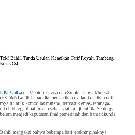
By
Shintia
On
Mei 12, 2026
In
Golkar Update
Tok! Bahlil Tunda Usulan Kenaikan Tarif Royalti Tambang
Emas Cs!
In
Golkar Update
Read Time
2 mins
LKI Golkar
– Menteri Energi dan Sumber Daya Mineral
(ESDM) Bahlil Lahadalia memastikan usulan kenaikan tarif
royalti untuk komoditas mineral, termasuk emas, tembaga,
nikel, hingga timah masih sebatas tahap uji publik. Sehingga
belum menjadi keputusan final pemerintah dan harus ditunda.
Bahlil mengakui bahwa beberapa hari terakhir pihaknya