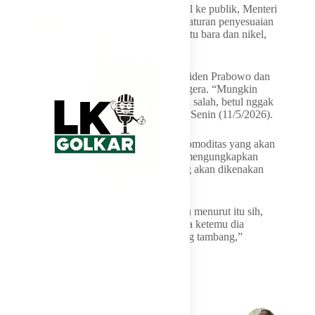
Sebelum pernyataan Menteri Bahlil muncul ke publik, Menteri
Keuangan Purbaya Yudhi Sadewa sempat aturan penyesuaian
tarif royalti perusahaan tambang, seperti batu bara dan nikel,
akan mulai berlaku pada awal Juni 2026.
Aturan ini sudah didiskusikan dengan Presiden Prabowo dan
akan dirilis peraturan presiden (PP)-nya segera. “Mungkin
mulai berlaku awal Juni. Kalau saya nggak salah, betul nggak
Juni? Juni,” kata Purbaya kepada pewarta, Senin (11/5/2026).
Sayangnya, Purbaya belum bisa merinci komoditas yang akan
dikenakan penyesuaian tarif. Namun, dia mengungkapkan
kemungkinan besar semua barang tambang akan dikenakan
penyesuaian tarif.
“Nanti lihat ya kalau bea keluar. Tapi kalau menurut itu sih,
across the board kata Pak bahlil waktu saya ketemu dia
kemarin. Across the board itu semua barang tambang,”
ujarnya.