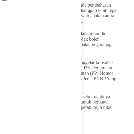
Ia pun memastikan pemerintah akan menunda pembahasan
lebih lanjut untuk mencari formulasi yang dianggap lebih tepat
bagi seluruh pihak. Hal ini sekaligus menjawab apakah aturan
ini akan diberlakukan pada Juni mendatang.
“Ya, mungkin masih kita pikirkan lagi. Andaikan pun itu,
harus mencari formulasi yang ideal, yang tidak boleh
merugikan juga pengusaha tapi juga pendapatan negara juga
bisa kita optimalkan,” ujar Bahlil.
Sebelumnya Kementerian ESDM telah menggelar konsultasi
publik (public hearing) pada Jumat, 8 Mei 2026. Pertemuan
tersebut membahas revisi Peraturan Pemerintah (PP) Nomor
19 Tahun 2025 tentang Jenis dan Tarif Atas Jenis PNBP Yang
Berlaku pada Kementerian ESDM.
Dalam materi yang dibahas, revisi aturan tersebut nantinya
akan menetapkan penyesuaian tarif royalti untuk berbagai
komoditas minerba seperti tembaga, emas, perak, bijih nikel,
serta timah.
Purbaya Sebut Aturan Terbit Juni