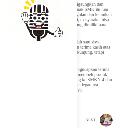
“Kami berharap kegiatan seperti ini terus digaungkan dan
mendapat dukungan penuh. Karya-karya anak SMK itu luar
biasa. Setiap sekolah memiliki produk unggulan dan keunikan
masing-masing. Melalui kegiatan seperti ini, masyarakat bisa
melihat langsung kualitas dan kreativitas yang dimiliki para
siswa,” tuturnya.
Apresiasi senada juga disampaikan oleh salah satu siswi
SMKN 4 Pangkalpinang. Ia menyampaikan terima kasih atas
kepedulian Gubernur yang tidak hanya berkunjung, tetapi
juga membeli produk mereka.
“Saya mewakili teman-teman SMKN 4 mengucapkan terima
kasih kepada Bapak Gubernur yang sudah membeli produk
kami. Kami berharap Bapak bisa berkunjung ke SMKN 4 dan
memberikan bantuan untuk sekolah kami ke depannya.
Semoga kegiatan ini makin meriah,” ucapnya.
PREVIOUS
NEXT