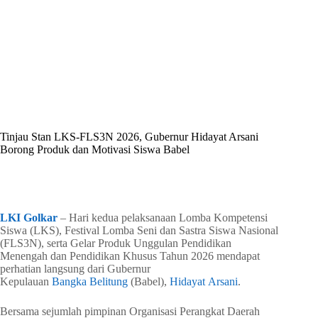
By
Shintia
On
Juni 11, 2026
In
Golkar Update
Tinjau Stan LKS-FLS3N 2026, Gubernur Hidayat Arsani
Borong Produk dan Motivasi Siswa Babel
In
Golkar Update
Read Time
3 mins
LKI Golkar
– Hari kedua pelaksanaan Lomba Kompetensi
Siswa (LKS), Festival Lomba Seni dan Sastra Siswa Nasional
(FLS3N), serta Gelar Produk Unggulan Pendidikan
Menengah dan Pendidikan Khusus Tahun 2026 mendapat
perhatian langsung dari Gubernur
Kepulauan
Bangka Belitung
(Babel),
Hidayat Arsani
.
Bersama sejumlah pimpinan Organisasi Perangkat Daerah