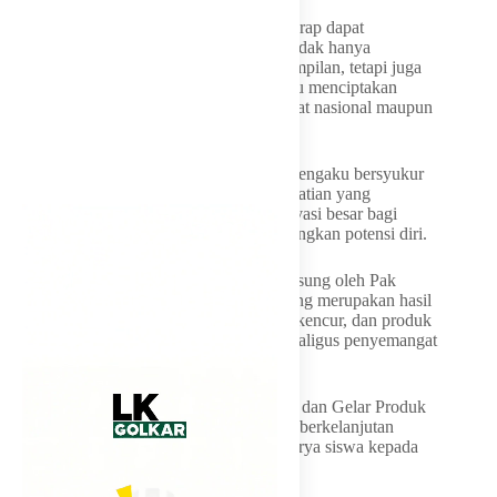
Melalui kegiatan ini, Pemprov Babel berharap dapat
mendorong lahirnya generasi muda yang tidak hanya
berprestasi di bidang akademik dan keterampilan, tetapi juga
memiliki jiwa kreatif, inovatif, serta mampu menciptakan
peluang usaha yang berdaya saing di tingkat nasional maupun
global.
Guru SMKN 5 Pangkalpinang, Herlina, mengaku bersyukur
atas kunjungan tersebut. Menurutnya, perhatian yang
diberikan pemerintah daerah menjadi motivasi besar bagi
siswa untuk terus berkarya dan mengembangkan potensi diri.
“Alhamdulillah, stan kami dikunjungi langsung oleh Pak
Gubernur. Ia juga menikmati hidangan yang merupakan hasil
karya siswa, seperti salad sayur, minuman kencur, dan produk
lainnya. Tentu ini menjadi kebanggaan sekaligus penyemangat
bagi anak-anak,” ujar Herlina.
Ia berharap kegiatan seperti LKS,
FLS3N
, dan Gelar Produk
Unggulan Pendidikan dapat digelar secara berkelanjutan
karena terbukti efektif memperkenalkan karya siswa kepada
masyarakat luas.