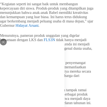
“Kegiatan seperti ini sangat baik untuk membangun
kepercayaan diri siswa. Produk-produk yang ditampilkan juga
menunjukkan bahwa anak-anak Babel memiliki kreativitas
dan kemampuan yang luar biasa. Ini harus terus didukung
agar berkembang menjadi peluang usaha di masa depan,” ujar
Gubernur
Hidayat Arsani
.
Menurutnya, pameran produk unggulan yang digelar
bersamaan dengan LKS dan
FLS3N
tidak hanya menjadi
ajang unjuk kemampuan. Lebih dari itu, agenda ini menjadi
sarana pembelajaran bagi siswa untuk mengenal dunia usaha,
strategi pemasaran, serta inovasi produk.
Kehadiran Gubernur di setiap stan menjadi penyemangat
tersendiri bagi para peserta. Banyak siswa memanfaatkan
momen ini untuk mempromosikan hasil karya mereka secara
langsung sekaligus menerima masukan berharga dari
pemerintah daerah.
Pada hari kedua pelaksanaan, stan pameran tampak ramai
dipadati tamu undangan dan masyarakat. Berbagai produk
kuliner, kerajinan, hingga karya inovatif siswa menjadi daya
tarik tersendiri yang menambah semarak gelaran tahunan ini.