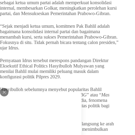
sebagai ketua umum partai adalah memperkuat konsolidasi
internal, membesarkan Golkar, meningkatkan perolehan kursi
partai, dan Mensukseskan Pemerintahan Prabowo-Gibran.
“Sejak menjadi ketua umum, komitmen Pak Bahlil adalah
bagaimana konsolidasi internal partai dan bagaimana
menambah kursi, serta sukses Pemerintahan Prabowo-Gibran.
Fokusnya di situ. Tidak pernah bicara tentang calon presiden,”
ujar Idrus.
Pernyataan Idrus tersebut merespons pandangan Direktur
Eksekutif Ethical Politics Hasyibulloh Mulyawan yang
menilai Bahlil mulai memiliki peluang masuk dalam
konfigurasi politik Pilpres 2029.
Hasyibulloh sebelumnya menyebut popularitas Bahlil
meningkat setelah fenomena lagu viral “
MBG
” atau “
Mas
Bahlil Ganteng
” di media sosial. Menurut dia, fenomena
tersebut berpotensi menjadi modal popularitas politik bagi
Bahlil menuju kontestasi nasional.
Namun Idrus menilai, menarik isu tersebut langsung ke arah
pencalonan presiden terlalu jauh dan dapat menimbulkan
persepsi yang keliru.