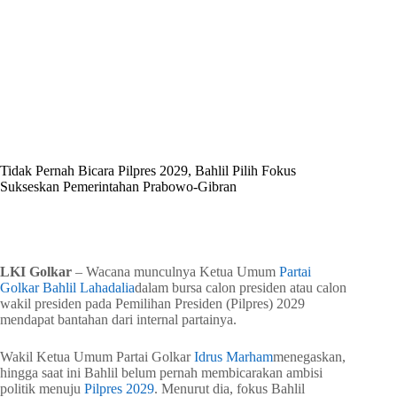
By
Shintia
On
Juni 13, 2026
In
Golkar Update
Tidak Pernah Bicara Pilpres 2029, Bahlil Pilih Fokus
Sukseskan Pemerintahan Prabowo-Gibran
In
Golkar Update
Read Time
2 mins
LKI Golkar
– Wacana munculnya Ketua Umum
Partai
Golkar
Bahlil Lahadalia
dalam bursa calon presiden atau calon
wakil presiden pada Pemilihan Presiden (Pilpres) 2029
mendapat bantahan dari internal partainya.
Wakil Ketua Umum Partai Golkar
Idrus Marham
menegaskan,
hingga saat ini Bahlil belum pernah membicarakan ambisi
politik menuju
Pilpres 2029
. Menurut dia, fokus Bahlil