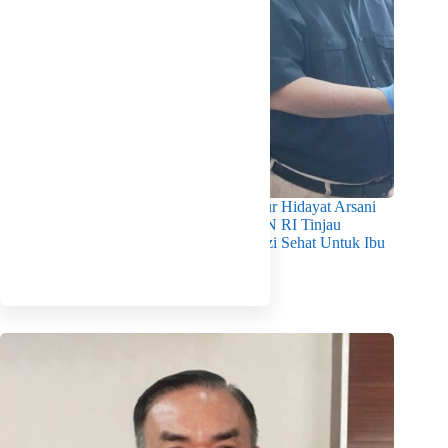
Pastikan Kualitas Gizi Terpenuhi, Gubernur Hidayat Arsani
Dampingi Mendukbangga/Kepala BKKBN RI Tinjau
Layanan Program MBG 3B Wujudkan Gizi Sehat Untuk Ibu
Dan Anak di Babel
Agustus 7, 2026