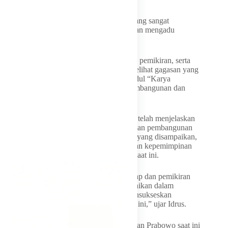
“Kalau ada opini dibuat begitu, itu opini yang sangat
menyesatkan menurut saya. Ini sama dengan mengadu
domba,” kata Idrus.
Idrus mengatakan, untuk memahami sikap, pemikiran, serta
komitmen politik Bahlil ke depan, perlu melihat gagasan yang
dituangkan dalam buku karya Bahlil berjudul “Karya
Kekaryaan: Eskalator Kesinambungan Pembangunan dan
Kepemimpinan Nasional.”
Menurut Idrus, dalam buku tersebut Bahlil telah menjelaskan
arah pemikirannya mengenai kesinambungan pembangunan
dan kepemimpinan nasional. Fokus utama yang disampaikan,
kata Idrus, adalah bagaimana menyukseskan kepemimpinan
Presiden Prabowo Subianto pada periode saat ini.
“Untuk memahami pikiran, komitmen, sikap dan pemikiran
politik Pak Bahlil ke depan, itu sudah diuraikan dalam
bukunya. Fokusnya adalah bagaimana mensukseskan
kepemimpinan Pak Prabowo pada periode ini,” ujar Idrus.
Ia menambahkan, keberhasilan pemerintahan Prabowo saat ini