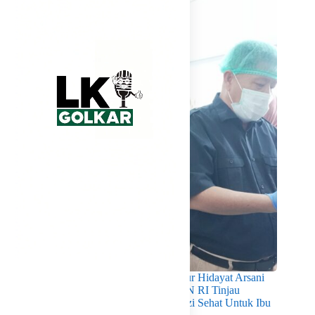
Pastikan Kualitas Gizi Terpenuhi, Gubernur Hidayat Arsani
Dampingi Mendukbangga/Kepala BKKBN RI Tinjau
Layanan Program MBG 3B Wujudkan Gizi Sehat Untuk Ibu