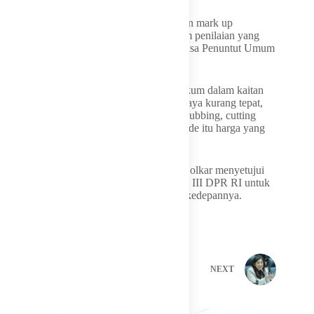
Rikwanto juga turut menyayangkan dugaan mark up
dimunculkan karena terdapat beberapa item penilaian yang
diberikan nilai 0 (nol) oleh Auditor dan Jaksa Penuntut Umum
dalam Laporan Hasil Pemeriksaan (LHP).
“Jadi yang dikatakan nol oleh penegak hukum dalam kaitan
pekerjaan saudara Amsal ini, itu menurut saya kurang tepat,
justru di situ lah yang mahalnya. Editing, dubbing, cutting
termasuk juga masalah kreatif lainnya ide-ide itu harga yang
paling mahal di situ” tambah Rikwanto.
Dalam kesempatan ini pun, Fraksi Partai Golkar menyetujui
poin-poin kesimpulan dalam Rapat Komisi III DPR RI untuk
dapat segera diterapkan dan dilaksanakan kedepannya.
PREVIOUS
NEXT
Related Posts