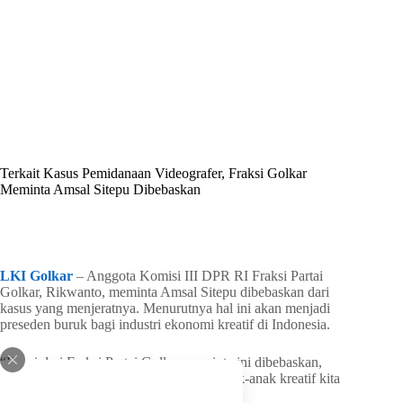
By
Shintia
On
Maret 31, 2026
In
Golkar Update
Terkait Kasus Pemidanaan Videografer, Fraksi Golkar
Meminta Amsal Sitepu Dibebaskan
In
Golkar Update
Read Time
1 min
LKI Golkar
– Anggota Komisi III DPR RI Fraksi Partai
Golkar, Rikwanto, meminta Amsal Sitepu dibebaskan dari
kasus yang menjeratnya. Menurutnya hal ini akan menjadi
preseden buruk bagi industri ekonomi kreatif di Indonesia.
“Kami dari Fraksi Partai Golkar meminta ini dibebaskan,
karena (menjadi) preseden buruk bagi anak-anak kreatif kita
kedepan” ujar Rikwanto