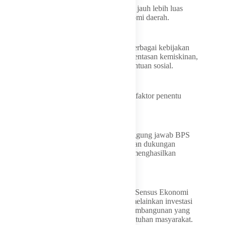
Pilar menjelaskan manfaat sensus ekonomi jauh lebih luas
dibanding sekadar memotret kondisi ekonomi daerah.
Data yang dihimpun akan menjadi dasar berbagai kebijakan
strategis, mulai dari ketenagakerjaan, pengentasan kemiskinan,
pendidikan, kesehatan, hingga program bantuan sosial.
Karena itu, partisipasi masyarakat menjadi faktor penentu
keberhasilan sensus.
“Keberhasilan sensus ini bukan hanya tanggung jawab BPS
atau pemerintah daerah, tetapi membutuhkan dukungan
seluruh masyarakat. Data yang baik akan menghasilkan
kebijakan yang baik pula,” pungkasnya.
Bagi Pemerintah Kota Tangerang Selatan, Sensus Ekonomi
2026 bukan sekadar kegiatan pendataan, melainkan investasi
informasi untuk merancang masa depan pembangunan yang
lebih tepat, adil, dan berpihak kepada kebutuhan masyarakat.