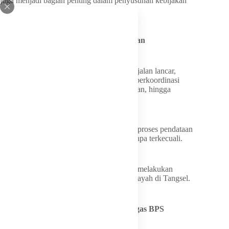
juga menjadi bagian penting dalam penyusunan kebijakan
ekonomi nasional.
Ribuan Petugas Siap Turun ke Lapangan
Untuk memastikan pelaksanaan sensus berjalan lancar,
Pemerintah Kota Tangerang Selatan telah berkoordinasi
dengan seluruh perangkat daerah, kecamatan, hingga
kelurahan.
Kolaborasi lintas sektor itu dilakukan agar proses pendataan
menjangkau seluruh lapisan masyarakat tanpa terkecuali.
Sebanyak 1.017 surveyor disiapkan untuk melakukan
pendataan secara langsung ke berbagai wilayah di Tangsel.
Warga Diminta Tak Ragu Terima Petugas BPS