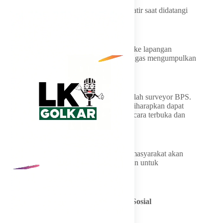
Pilar juga meminta masyarakat tidak khawatir saat didatangi
petugas sensus.
Ia memastikan seluruh petugas yang turun ke lapangan
merupakan surveyor resmi BPS yang bertugas mengumpulkan
data statistik nasional.
“Petugas yang datang ke rumah warga adalah surveyor BPS.
Jadi masyarakat tidak perlu khawatir dan diharapkan dapat
memberikan informasi yang dibutuhkan secara terbuka dan
jujur,” ujarnya.
Menurutnya, seluruh data yang diberikan masyarakat akan
dijaga kerahasiaannya dan hanya digunakan untuk
kepentingan statistik resmi negara.
Dari Lapangan Kerja hingga Bantuan Sosial