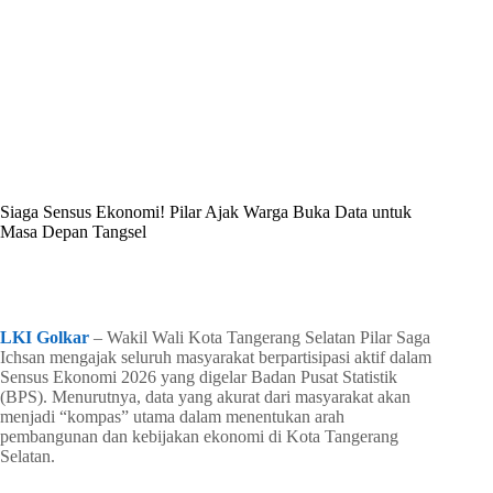
By
Shintia
On
Juni 13, 2026
In
Golkar Update
Siaga Sensus Ekonomi! Pilar Ajak Warga Buka Data untuk
Masa Depan Tangsel
In
Golkar Update
Read Time
2 mins
LKI Golkar
– Wakil Wali Kota Tangerang Selatan Pilar Saga
Ichsan mengajak seluruh masyarakat berpartisipasi aktif dalam
Sensus Ekonomi 2026 yang digelar Badan Pusat Statistik
(BPS). Menurutnya, data yang akurat dari masyarakat akan
menjadi “kompas” utama dalam menentukan arah
pembangunan dan kebijakan ekonomi di Kota Tangerang
Selatan.