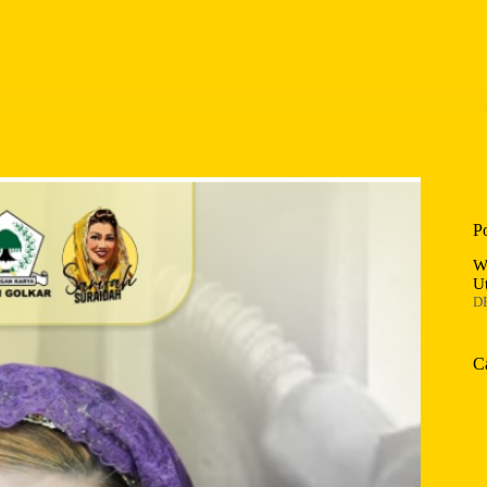
P
W
U
D
C