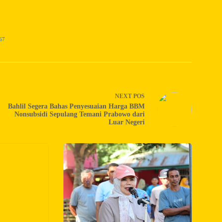
67
NEXT
POS
Bahlil Segera Bahas Penyesuaian Harga BBM
Nonsubsidi Sepulang Temani Prabowo dari
Luar Negeri