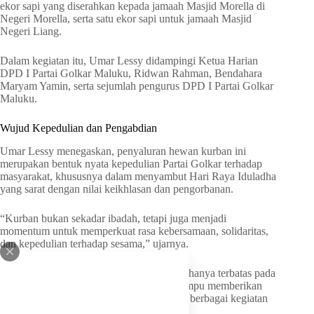
ekor sapi yang diserahkan kepada jamaah Masjid Morella di
Negeri Morella, serta satu ekor sapi untuk jamaah Masjid
Negeri Liang.
Dalam kegiatan itu, Umar Lessy didampingi Ketua Harian
DPD I Partai Golkar Maluku, Ridwan Rahman, Bendahara
Maryam Yamin, serta sejumlah pengurus DPD I Partai Golkar
Maluku.
Wujud Kepedulian dan Pengabdian
Umar Lessy menegaskan, penyaluran hewan kurban ini
merupakan bentuk nyata kepedulian Partai Golkar terhadap
masyarakat, khususnya dalam menyambut Hari Raya Iduladha
yang sarat dengan nilai keikhlasan dan pengorbanan.
“Kurban bukan sekadar ibadah, tetapi juga menjadi
momentum untuk memperkuat rasa kebersamaan, solidaritas,
dan kepedulian terhadap sesama,” ujarnya.
Menurutnya, kehadiran partai politik tidak hanya terbatas pada
fungsi politik semata, tetapi juga harus mampu memberikan
manfaat langsung bagi masyarakat melalui berbagai kegiatan
sosial dan kemasyarakatan.