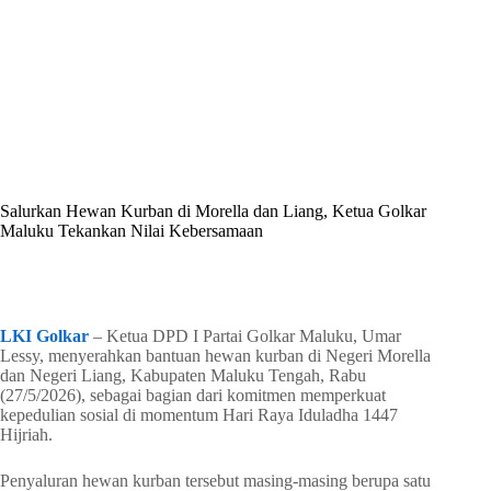
By
Shintia
On
Mei 28, 2026
In
Golkar Update
Salurkan Hewan Kurban di Morella dan Liang, Ketua Golkar
Maluku Tekankan Nilai Kebersamaan
In
Golkar Update
Read Time
2 mins
LKI Golkar
– Ketua DPD I Partai Golkar Maluku, Umar
Lessy, menyerahkan bantuan hewan kurban di Negeri Morella
dan Negeri Liang, Kabupaten Maluku Tengah, Rabu
(27/5/2026), sebagai bagian dari komitmen memperkuat
kepedulian sosial di momentum Hari Raya Iduladha 1447
Hijriah.
Penyaluran hewan kurban tersebut masing-masing berupa satu