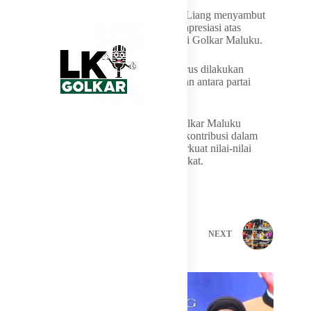
Masyarakat di Negeri Morella dan Negeri Liang menyambut
baik bantuan tersebut dan menyampaikan apresiasi atas
perhatian yang diberikan oleh DPD I Partai Golkar Maluku.
Mereka berharap, kegiatan serupa dapat terus dilakukan
sebagai bentuk kepedulian dan kebersamaan antara partai
politik dan masyarakat.
Melalui momentum Iduladha ini, Partai Golkar Maluku
menegaskan komitmennya untuk terus berkontribusi dalam
membangun solidaritas sosial serta memperkuat nilai-nilai
kebersamaan di tengah kehidupan masyarakat.
PREVIOUS
NEXT
Related Posts