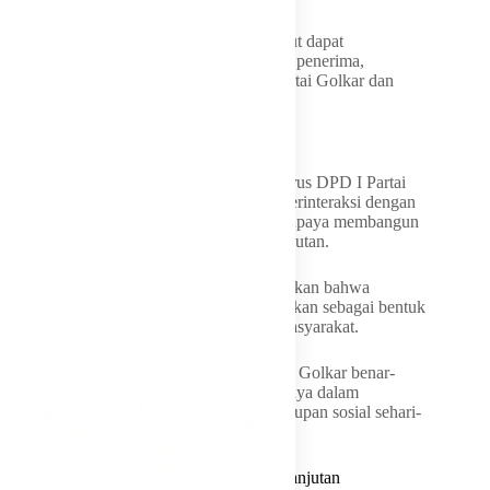
Ia berharap, bantuan hewan kurban tersebut dapat
memberikan kebahagiaan bagi masyarakat penerima,
sekaligus mempererat hubungan antara Partai Golkar dan
warga di Maluku Tengah.
Perkuat Silaturahmi dengan Masyarakat
Dalam kesempatan tersebut, jajaran pengurus DPD I Partai
Golkar Maluku juga menyempatkan diri berinteraksi dengan
masyarakat setempat, sebagai bagian dari upaya membangun
komunikasi dan silaturahmi yang berkelanjutan.
Ketua Harian Ridwan Rahman menambahkan bahwa
kegiatan sosial seperti ini akan terus dilakukan sebagai bentuk
komitmen Golkar untuk hadir di tengah masyarakat.
“Kami ingin memastikan bahwa kehadiran Golkar benar-
benar dirasakan oleh masyarakat, tidak hanya dalam
momentum politik, tetapi juga dalam kehidupan sosial sehari-
hari,” katanya.
Harapan untuk Kebersamaan yang Berkelanjutan