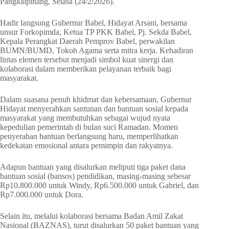
Pangkalpinang, Selasa (24/2/2026).
Hadir langsung Gubernur Babel, Hidayat Arsani, bersama
unsur Forkopimda, Ketua TP PKK Babel, Pj. Sekda Babel,
Kepala Perangkat Daerah Pemprov Babel, perwakilan
BUMN/BUMD, Tokoh Agama serta mitra kerja. Kehadiran
lintas elemen tersebut menjadi simbol kuat sinergi dan
kolaborasi dalam memberikan pelayanan terbaik bagi
masyarakat.
Dalam suasana penuh khidmat dan kebersamaan, Gubernur
Hidayat menyerahkan santunan dan bantuan sosial kepada
masyarakat yang membutuhkan sebagai wujud nyata
kepedulian pemerintah di bulan suci Ramadan. Momen
penyerahan bantuan berlangsung haru, memperlihatkan
kedekatan emosional antara pemimpin dan rakyatnya.
Adapun bantuan yang disalurkan meliputi tiga paket dana
bantuan sosial (bansos) pendidikan, masing-masing sebesar
Rp10.800.000 untuk Windy, Rp6.500.000 untuk Gabriel, dan
Rp7.000.000 untuk Dora.
Selain itu, melalui kolaborasi bersama Badan Amil Zakat
Nasional (BAZNAS), turut disalurkan 50 paket bantuan yang