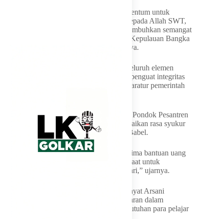
“Bulan suci Ramadan ini merupakan momentum untuk
meningkatkan keimanan dan ketakwaan kepada Allah SWT,
mempererat ukhuwah Islamiah, serta menumbuhkan semangat
kebersamaan dalam membangun Provinsi Kepulauan Bangka
Belitung yang kita cintai bersama,” tegasnya.
Gubernur Hidayat Arsani juga mengajak seluruh elemen
masyarakat menjadikan Ramadan sebagai penguat integritas
dan semangat pengabdian, baik sebagai aparatur pemerintah
maupun sebagai bagian dari masyarakat.
Salah satu penerima bantuan, Riffat, siswa Pondok Pesantren
Ajyal Jahabidza Pangkalpinang, menyampaikan rasa syukur
dan terima kasih atas perhatian Gubernur Babel.
“Alhamdulillah, saya sangat senang menerima bantuan uang
dan bingkisan. Bantuan ini sangat bermanfaat untuk
kebutuhan sekolah dan keperluan sehari-hari,” ujarnya.
Riffat pun mendoakan agar Gubernur Hidayat Arsani
senantiasa diberikan kesehatan dan kelancaran dalam
memimpin, serta terus memperhatikan kebutuhan para pelajar
di Babel.