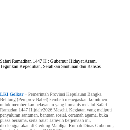
By
Shintia
On
Februari 25, 2026
In
Golkar Update
Safari Ramadhan 1447 H : Gubernur Hidayat Arsani
Teguhkan Kepedulian, Serahkan Santunan dan Bansos
In
Golkar Update
Read Time
2 mins
LKI Golkar
– Pemerintah Provinsi Kepulauan Bangka
Belitung (Pemprov Babel) kembali menegaskan komitmen
untuk memberikan pelayanan yang humanis melalui Safari
Ramadan 1447 Hijriah/2026 Masehi. Kegiatan yang meliputi
penyaluran santunan, bantuan sosial, ceramah agama, buka
puasa bersama, serta Salat Tarawih berjemaah ini,
diselenggarakan di Gedung Mahligai Rumah Dinas Gubernur,