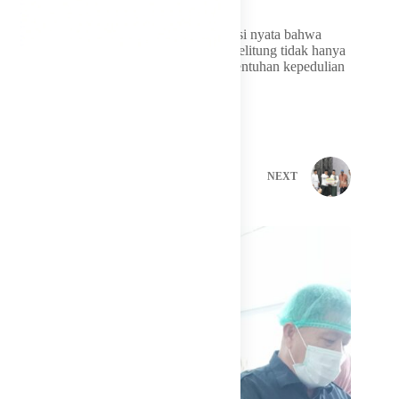
Safari Ramadan 1447 H ini menjadi refleksi nyata bahwa
Pemerintah Provinsi Kepulauan Bangka Belitung tidak hanya
hadir dalam kebijakan, tetapi juga dalam sentuhan kepedulian
dan kebersamaan bersama masyarakat.
PREVIOUS
NEXT
Related Posts