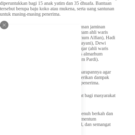
diperuntukkan bagi 15 anak yatim dan 35 dhuafa. Bantuan
tersebut berupa baju koko atau mukena, serta uang santunan
untuk masing-masing penerima.
Gubernur Hidayat juga menyerahkan santunan jaminan
kematian BPJS Ketenagakerjaan kepada enam ahli waris
peserta, yakni Rismawati (ahli waris almarhum Alfian), Hadi
Priangga (ahli waris almarhumah Sri Handayani), Dewi
Amelia (ahli waris almarhum Zulfakar), Anjar (ahli waris
almarhum Adhie Marta), Juliana (ahli waris almarhum
Marzuki), dan Penny Yunita (putri almarhum Pardi).
Gubernur Hidayat Arsani menyampaikan harapannya agar
setiap bantuan yang diberikan dapat memberikan dampak
nyata dan meringankan beban masyarakat penerima.
“Semoga bantuan tersebut dapat bermanfaat bagi masyarakat
yang membutuhkan,” ujarnya.
Menurutnya, Ramadan merupakan bulan penuh berkah dan
ampunan yang harus dimaknai sebagai momentum
memperkuat nilai spiritual, solidaritas sosial, dan semangat
membangun daerah.