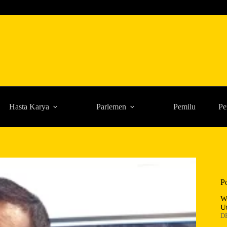
Hasta Karya
Parlemen
Pemilu
Pe
P
W
U
D