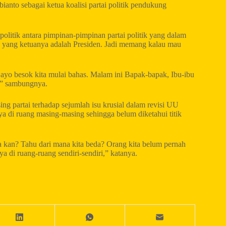
ianto sebagai ketua koalisi partai politik pendukung
litik antara pimpinan-pimpinan partai politik yang dalam
ah yang ketuanya adalah Presiden. Jadi memang kalau mau
, ayo besok kita mulai bahas. Malam ini Bapak-bapak, Ibu-ibu
u,” sambungnya.
ng partai terhadap sejumlah isu krusial dalam revisi UU
a di ruang masing-masing sehingga belum diketahui titik
Iya kan? Tahu dari mana kita beda? Orang kita belum pernah
 di ruang-ruang sendiri-sendiri,” katanya.