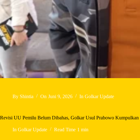
By
Shintia
On
Juni 9, 2026
In
Golkar Update
Revisi UU Pemilu Belum Dibahas, Golkar Usul Prabowo Kumpulkan
In
Golkar Update
Read Time
1 min