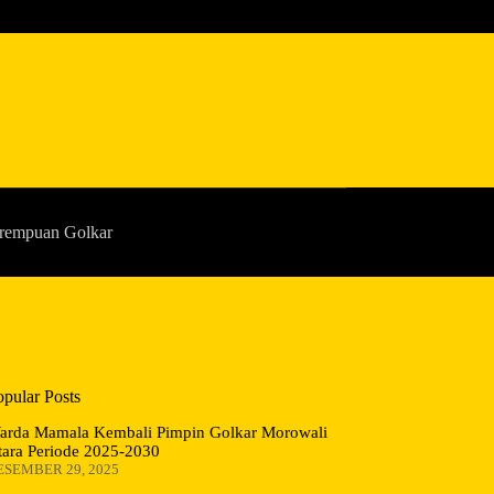
rempuan Golkar
opular Posts
arda Mamala Kembali Pimpin Golkar Morowali
tara Periode 2025-2030
ESEMBER 29, 2025