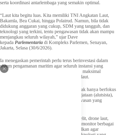
serta koordinasi antarlembaga yang semakin optimal.
“Laut kita begitu luas. Kita memiliki TNI Angkatan Laut,
Bakamla, Bea Cukai, hingga Polairud. Namun, bila tidak
didukung anggaran yang cukup, SDM yang tangguh, dan
teknologi yang terkini, tentu pengawasan tidak akan mampu
menjangkau seluruh wilayah,” ujar Dave
kepada
Parlementaria
di Kompleks Parlemen, Senayan,
Jakarta, Selasa (30/6/2026).
Ia menegaskan pemerintah perlu terus berinvestasi dalam
sistem pengamanan maritim agar seluruh instansi yang
memiliki kewenangan dapat bekerja secara maksimal
menghadapi berbagai ancaman di wilayah laut.
Menurut Dave, penguatan pengamanan tidak hanya berfokus
pada penambahan alat utama sistem persenjataan (alutsista),
tetapi juga pada modernisasi sistem pengawasan yang
memanfaatkan perkembangan teknologi.
“Hari ini kita sudah bisa menggunakan satelit, drone laut,
hingga
artificial intelligence
(AI) untuk memonitor berbagai
aktivitas. Hal-hal seperti ini harus dioptimalkan agar
pemerintah dapat memanfaatkan seluruh teknologi yang