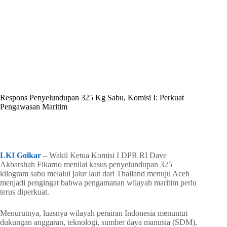
By
Shintia
On
Juni 30, 2026
In
Golkar Update
Respons Penyelundupan 325 Kg Sabu, Komisi I: Perkuat
Pengawasan Maritim
In
Golkar Update
Read Time
2 mins
LKI Golkar
– Wakil Ketua Komisi I DPR RI Dave
Akbarshah Fikarno menilai kasus penyelundupan 325
kilogram sabu melalui jalur laut dari Thailand menuju Aceh
menjadi pengingat bahwa pengamanan wilayah maritim perlu
terus diperkuat.
Menurutnya, luasnya wilayah perairan Indonesia menuntut
dukungan anggaran, teknologi, sumber daya manusia (SDM),