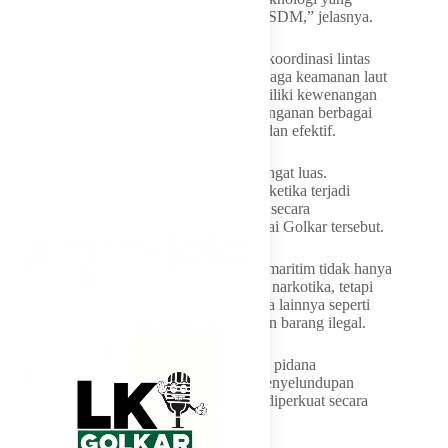
tersedia sekaligus meningkatkan kapasitas SDM,” jelasnya.
Selain penguatan teknologi, Dave menilai koordinasi lintas
instansi menjadi faktor penting dalam menjaga keamanan laut
Indonesia. Mengingat setiap lembaga memiliki kewenangan
berbeda, diperlukan sinkronisasi agar penanganan berbagai
pelanggaran dapat dilakukan secara cepat dan efektif.
“Sinergi itu penting karena wilayah kita sangat luas.
Dibutuhkan kerja sama antarlembaga agar ketika terjadi
pelanggaran, seluruh pihak dapat bergerak secara
terkoordinasi,” tegas Legislator Fraksi Partai Golkar tersebut.
Ia menambahkan, penguatan pengawasan maritim tidak hanya
ditujukan untuk mencegah penyelundupan narkotika, tetapi
juga berbagai tindak kejahatan lintas negara lainnya seperti
perdagangan orang maupun penyelundupan barang ilegal.
“Bukan hanya narkotika, tetapi juga tindak pidana
perdagangan orang dan berbagai bentuk penyelundupan
lainnya. Karena itu koordinasi harus terus diperkuat secara
intensif,” pungkasnya.