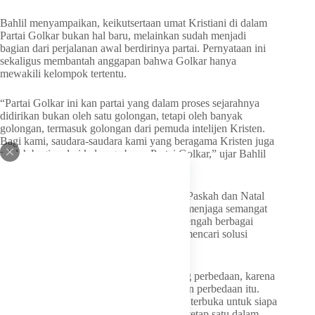
Bahlil menyampaikan, keikutsertaan umat Kristiani di dalam
Partai Golkar bukan hal baru, melainkan sudah menjadi
bagian dari perjalanan awal berdirinya partai. Pernyataan ini
sekaligus membantah anggapan bahwa Golkar hanya
mewakili kelompok tertentu.
“Partai Golkar ini kan partai yang dalam proses sejarahnya
didirikan bukan oleh satu golongan, tetapi oleh banyak
golongan, termasuk golongan dari pemuda intelijen Kristen.
Bagi kami, saudara-saudara kami yang beragama Kristen juga
adalah bagian dari keluarga besar Partai Golkar,” ujar Bahlil
seusai acara.
Menurutnya, perayaan keagamaan seperti Paskah dan Natal
menjadi agenda rutin yang penting dalam menjaga semangat
inklusivitas di tubuh partai. Ia menilai, di tengah berbagai
perbedaan, hal yang lebih penting adalah mencari solusi
bersama demi kemajuan bangsa.
“Sudah tidak saatnya kita berbicara tentang perbedaan, karena
saatnya sekarang bagaimana menyelesaikan perbedaan itu.
Jadi kalau Partai Golkar berpikirnya selalu terbuka untuk siapa
pun. Bagi kami, kita boleh berbeda, tetapi tetap satu dalam