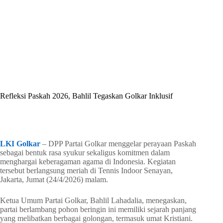
By
Shintia
On
April 25, 2026
In
Golkar Update
Refleksi Paskah 2026, Bahlil Tegaskan Golkar Inklusif
In
Golkar Update
Read Time
2 mins
LKI Golkar
– DPP Partai Golkar menggelar perayaan Paskah
sebagai bentuk rasa syukur sekaligus komitmen dalam
menghargai keberagaman agama di Indonesia. Kegiatan
tersebut berlangsung meriah di Tennis Indoor Senayan,
Jakarta, Jumat (24/4/2026) malam.
Ketua Umum Partai Golkar, Bahlil Lahadalia, menegaskan,
partai berlambang pohon beringin ini memiliki sejarah panjang
yang melibatkan berbagai golongan, termasuk umat Kristiani.