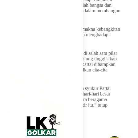
tujuan untuk menyelesaikan masalah-masalah bangsa dan
mewujudkan cita-cita para founding father dalam membangun
masyarakat adil dan makmur,” tuturnya.
Bahlil juga menjelaskan, Paskah memiliki makna kebangkitan
yang relevan dengan semangat partai dalam menghadapi
berbagai tantangan nasional.
Ia menambahkan, nilai kemanusiaan menjadi salah satu pilar
penting bagi Partai Golkar. Dengan menjunjung tinggi sikap
inklusif terhadap seluruh pemeluk agama, partai diharapkan
mampu terus berkontribusi dalam mewujudkan cita-cita
kemerdekaan Indonesia.
“Momentum ini adalah sebagai bentuk rasa syukur Partai
Golkar dalam menghargai dan merayakan hari-hari besar
keagamaan, khususnya bagi saudara-saudara beragama
Kristen dalam merayakan Paskah. Saya pikir itu,” tutup
Bahlil.