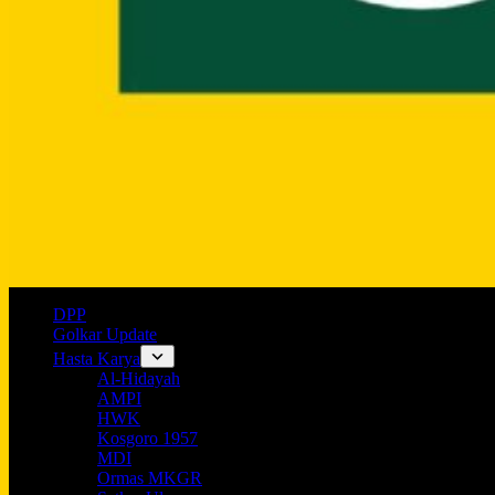
DPP
Golkar Update
Hasta Karya
Al-Hidayah
AMPI
HWK
Kosgoro 1957
MDI
Ormas MKGR