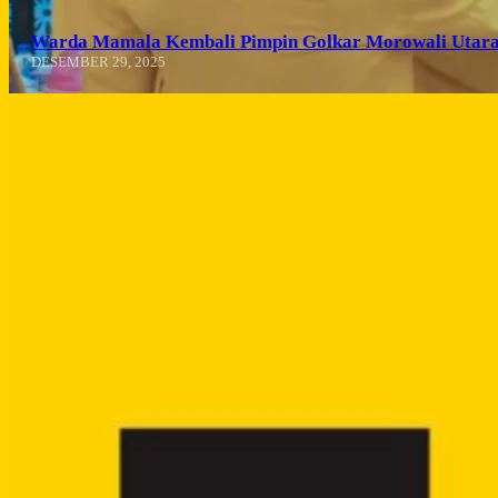
Warda Mamala Kembali Pimpin Golkar Morowali Utara
DESEMBER 29, 2025