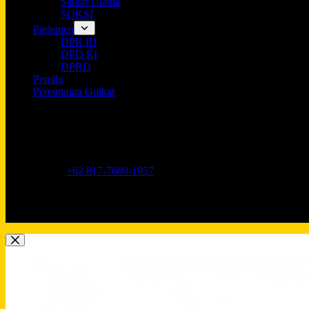
Satkar Ulama
SOKSI
Parlemen
DPR RI
DPD RI
DPRD
Pemilu
Perempuan Golkar
Opening hours
9AM - 5PM
Address:
Jl. Anggrek Neli Murni No.11A, RT.16/RW.1, Kemang
Phone:
+62 817-7680-1957
Mobile:
+62 817-7680-1957
Email:
Lkidppgolkar@gmail.com