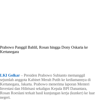
By
Shintia
On
Juni 15, 2026
In
Golkar Update
Prabowo Panggil Bahlil, Rosan hingga Dony Oskaria ke
Kertanegara
In
Golkar Update
Read Time
1 min
LKI Golkar
– Presiden Prabowo Subianto memanggil
sejumlah anggota Kabinet Merah Putih ke kediamannya di
Kertanegara, Jakarta. Prabowo menerima laporan Menteri
Investasi dan Hilirisasi sekaligus Kepala BPI Danantara,
Rosan Roeslani terkait hasil kunjungan kerja (kunker) ke luar
negeri.