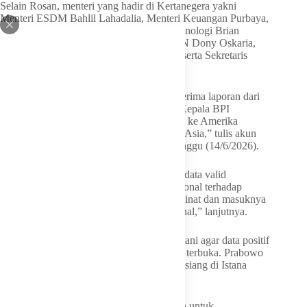
Selain Rosan, menteri yang hadir di Kertanegera yakni
Menteri ESDM Bahlil Lahadalia, Menteri Keuangan Purbaya,
Menteri Pendidikan Tinggi, Sains, dan Teknologi Brian
Yuliarto, Kepala Badan Pengaturan BUMN Dony Oskaria,
Menteri Sekretaris Negara Prasetyo Hadi, serta Sekretaris
Kabinet Teddy Indra Wijaya.
“Dalam pertemuan tersebut, Presiden menerima laporan dari
Menteri Investasi dan Hilirisasi sekaligus Kepala BPI
Danantara terkait hasil kunjungan kerjanya ke Amerika
Serikat dan sejumlah negara di Eropa, dan Asia,” tulis akun
IG @sekretariat.kabinet seperti dilihat, Minggu (14/6/2026).
“Laporan tersebut menunjukkan fakta dan data valid
meningkatnya kepercayaan dunia internasional terhadap
Indonesia, yang tercermin dari tingginya minat dan masuknya
investasi ke berbagai sektor strategis nasional,” lanjutnya.
Presiden juga memerintahkan Rosan Roeslani agar data positif
tersebut disampaikan kepada publik secara terbuka. Prabowo
meminta data itu diumumkan besok (15/6) siang di Istana
Merdeka.
“Sebagai bagian dari komitmen pemerintah untuk