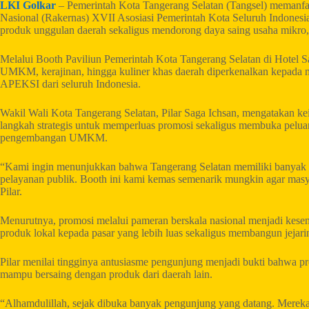
LKI Golkar
– Pemerintah Kota Tangerang Selatan (Tangsel) memanfa
Nasional (Rakernas) XVII Asosiasi Pemerintah Kota Seluruh Indones
produk unggulan daerah sekaligus mendorong daya saing usaha mikro,
Melalui Booth Paviliun Pemerintah Kota Tangerang Selatan di Hotel 
UMKM, kerajinan, hingga kuliner khas daerah diperkenalkan kepada ma
APEKSI dari seluruh Indonesia.
Wakil Wali Kota Tangerang Selatan, Pilar Saga Ichsan, mengatakan k
langkah strategis untuk memperluas promosi sekaligus membuka pelua
pengembangan UMKM.
“Kami ingin menunjukkan bahwa Tangerang Selatan memiliki banyak p
pelayanan publik. Booth ini kami kemas semenarik mungkin agar masya
Pilar.
Menurutnya, promosi melalui pameran berskala nasional menjadi ke
produk lokal kepada pasar yang lebih luas sekaligus membangun jejari
Pilar menilai tingginya antusiasme pengunjung menjadi bukti bahwa p
mampu bersaing dengan produk dari daerah lain.
“Alhamdulillah, sejak dibuka banyak pengunjung yang datang. Mereka t