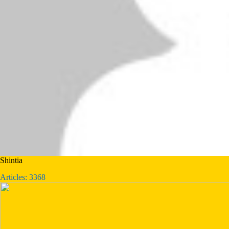
Shintia
Articles: 3368