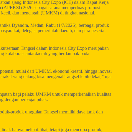
atkan ajang Indonesia City Expo (ICE) dalam Rapat Kerja
ia (APEKSI) 2026 sebagai sarana memperluas promosi
 kecil, dan menengah (UMKM) di tingkat nasional.
Santika Dyandra, Medan, Rabu (1/7/2026), berbagai produk
syarakat, delegasi pemerintah daerah, dan para peserta
eikutsertaan Tangsel dalam Indonesia City Expo merupakan
ng kolaborasi antardaerah yang berdampak pada
otensi, mulai dari UMKM, ekonomi kreatif, hingga inovasi
rakat yang datang bisa mengenal Tangsel lebih dekat,” ujar
sempatan bagi pelaku UMKM untuk memperkenalkan kualitas
ng dengan berbagai pihak.
roduk-produk unggulan Tangsel memiliki daya tarik dan
idak hanya melihat-lihat, tetapi juga mencoba produk,