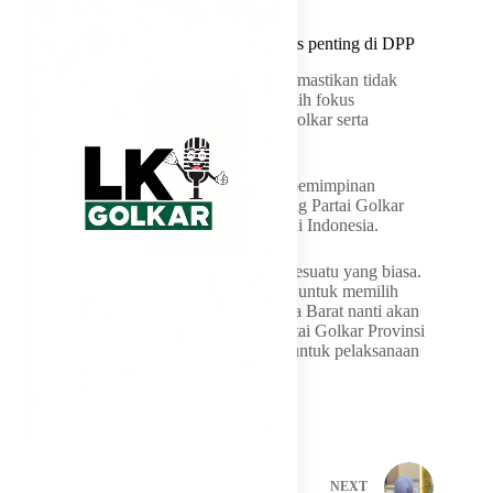
3. Ace Hasan tidak maju karena dapat tugas penting di DPP
Sementara itu, TB Ace Hasan Syadzily memastikan tidak
akan kembali mencalonkan diri. Dia memilih fokus
menjalankan amanah baru di DPP Partai Golkar serta
tugasnya sebagai Gubernur Lemhannas.
Ace menegaskan, dinamika pergantian kepemimpinan
merupakan hal lumrah dalam tradisi panjang Partai Golkar
sebagai salah satu kekuatan politik utama di Indonesia.
“Jadi dinamika di tubuh Partai Golkar itu sesuatu yang biasa.
Tapi saya yakin, kami yakin bahwa proses untuk memilih
pengganti kami sebagai Ketua Golkar Jawa Barat nanti akan
ditentukan di dalam rapat-rapat Musda Partai Golkar Provinsi
Jawa Barat. Saya kira itu sebagai catatan, untuk pelaksanaan
Musda kali ini,” kata dia.
PREVIOUS
NEXT