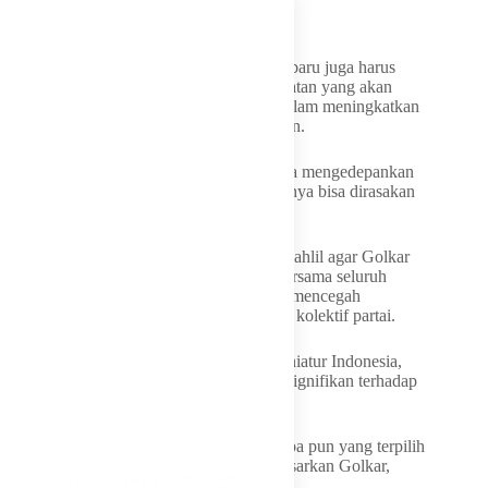
2. Rakyat harus dapat manfaat langsung
Lebih lanjut, Idrus mengatakan, pengurus baru juga harus
konsistensi pada program-program kerakyatan yang akan
menjadi penentu kemenangan, terutama dalam meningkatkan
perolehan kursi legislatif di semua tingkatan.
“Sebaik-baik partai, adalah yang senantiasa mengedepankan
program-program kerakyatan dan manfaatnya bisa dirasakan
oleh rakyat,” kata dia.
Idrus menyampaikan pesan strategis dari Bahlil agar Golkar
tetap diposisikan sebagai tempat tinggal bersama seluruh
kader. Paradigma ini dinilai penting untuk mencegah
fragmentasi internal dan memperkuat kerja kolektif partai.
Apalagi, Jabar menurutnya merupakan miniatur Indonesia,
sehingga di wilayah ini memiliki dampak signifikan terhadap
peta politik nasional.
“Sehingga secara strategi kepentingan, siapa pun yang terpilih
harus mengembangkan paradigma membesarkan Golkar,
bukan menguasai Golkar,” ucapnya.