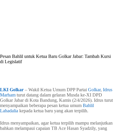
By
Shintia
On
April 4, 2026
In
Golkar Update
Pesan Bahlil untuk Ketua Baru Golkar Jabar: Tambah Kursi
di Legislatif
In
Golkar Update
Read Time
2 mins
LKI Golkar
– Wakil Ketua Umum DPP Partai
Golkar
,
Idrus
Marham
turut datang dalam gelaran Musda ke-XI DPD
Golkar Jabar di Kota Bandung, Kamis (2/4/2026). Idrus turut
menyampaikan beberapa pesan ketua umum
Bahlil
Lahadalia
kepada ketua baru yang akan terpilih.
Idrus menyampaikan, agar ketua terpilih mampu melanjutkan
bahkan melampaui capaian TB Ace Hasan Syadzily, yang