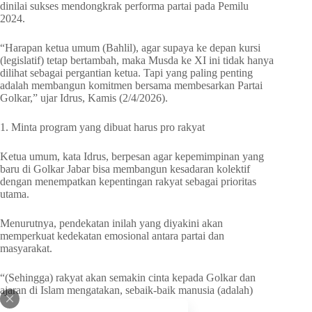
dinilai sukses mendongkrak performa partai pada Pemilu
2024.
“Harapan ketua umum (Bahlil), agar supaya ke depan kursi
(legislatif) tetap bertambah, maka Musda ke XI ini tidak hanya
dilihat sebagai pergantian ketua. Tapi yang paling penting
adalah membangun komitmen bersama membesarkan Partai
Golkar,” ujar Idrus, Kamis (2/4/2026).
1. Minta program yang dibuat harus pro rakyat
Ketua umum, kata Idrus, berpesan agar kepemimpinan yang
baru di Golkar Jabar bisa membangun kesadaran kolektif
dengan menempatkan kepentingan rakyat sebagai prioritas
utama.
Menurutnya, pendekatan inilah yang diyakini akan
memperkuat kedekatan emosional antara partai dan
masyarakat.
“(Sehingga) rakyat akan semakin cinta kepada Golkar dan
ajaran di Islam mengatakan, sebaik-baik manusia (adalah)
yang bermanfaat bagi sesama,” ucapnya.