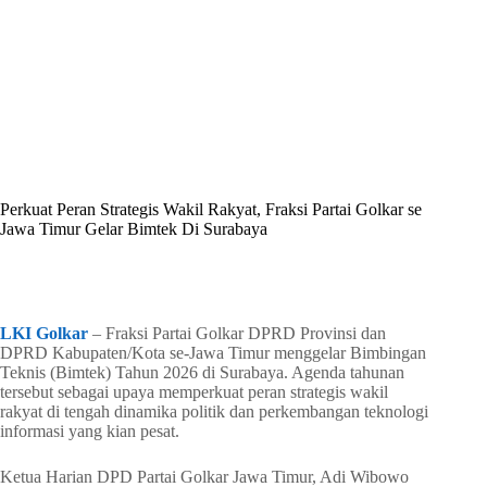
By
Shintia
On
Mei 5, 2026
In
Golkar Update
Perkuat Peran Strategis Wakil Rakyat, Fraksi Partai Golkar se
Jawa Timur Gelar Bimtek Di Surabaya
In
Golkar Update
Read Time
2 mins
LKI Golkar
– Fraksi Partai Golkar DPRD Provinsi dan
DPRD Kabupaten/Kota se-Jawa Timur menggelar Bimbingan
Teknis (Bimtek) Tahun 2026 di Surabaya. Agenda tahunan
tersebut sebagai upaya memperkuat peran strategis wakil
rakyat di tengah dinamika politik dan perkembangan teknologi
informasi yang kian pesat.
Ketua Harian DPD Partai Golkar Jawa Timur, Adi Wibowo