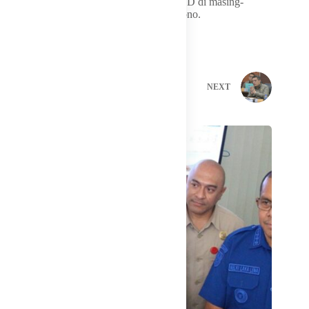
pembuatan dan pengawasan terhadap APBD di masing-
masing daerah,” pungkas Blegur Prijanggono.
PREVIOUS
NEXT
Related Posts