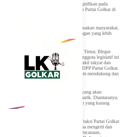
Golkar melalui Bimtek akan berdampak signifikan pada
meningkatnya kepercayaan publik terhadap Partai Golkar di
masa depan.
“Dengan peran yang semakin kuat dan dirasakan masyarakat,
kita berharap ke depan dapat meraih dukungan yang lebih
besar,” ujarnya.
Senada sekretaris DPD Partai Golkar Jawa Timur, Blegur
Prijanggono menambahkan, Bimtek bagi anggota legislatif ini
bertujuan untuk meningkatkan kapasitas wakil rakyat dan
menjalankan target yang sudah ditetapkan DPP Partai Golkar.
Termasuk peran penting Partai Golkar dalam mendukung dan
mengawal pemerintahan.
Menurut wakil ketua DPRD Jatim, materi yang akan
diberikan dalam Bimtek kali ini sangat menarik. Diantaranya,
terkait temuan-temuan BPK, belanja daerah yang kurang
bagus dan lain sebagainya.
“Jadi dengan adanya Bimtek ini, anggota Fraksi Partai Golkar
yang ada di Badan Anggaran (Banggar) bisa mengerti dan
paham betul akan peran mereka dalam perencanaan,