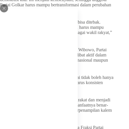
Partai Golkar harus mampu bertransformasi dalam perubahan
yang begitu cepat,” pintanya.
“Sekarang kita berada pada era yang tidak bisa ditebak.
Karena itu, anggota fraksi di semua lapisan harus mampu
memainkan peran penting dan strategis sebagai wakil rakyat,”
imbuhnya.
Sebagai bagian dari pemerintah, lanjut Adi Wibowo, Partai
Golkar memiliki tanggung jawab untuk terlibat aktif dalam
berbagai program strategis, baik di tingkat nasional maupun
daerah.
Ia juga menekankan bahwa kehadiran partai tidak boleh hanya
terasa saat momentum politik, melainkan harus konsisten
berada di tengah masyarakat.
“Partai Golkar harus hadir di tengah masyarakat dan menjadi
bagian dari kehidupan mereka, sehingga manfaatnya benar-
benar dirasakan masyarakat,” tegas pria berpenampilan kalem
ini.
Adi optimistis, penguatan kapasitas anggota Fraksi Partai