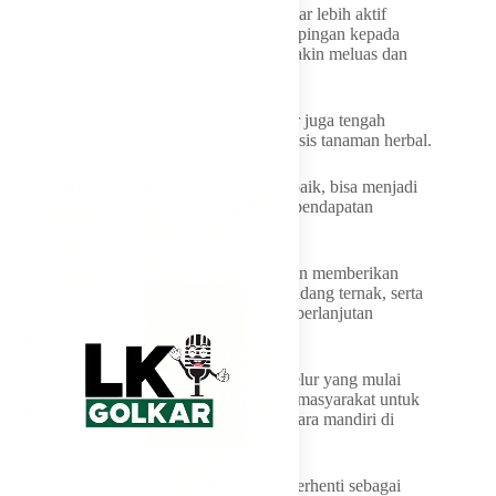
Ia pun mendorong para camat dan lurah agar lebih aktif
membuka akses serta memberikan pendampingan kepada
warga supaya program urban farming semakin meluas dan
terorganisir.
Selain pertanian pangan, Pemkot Makassar juga tengah
mendorong pengembangan kawasan berbasis tanaman herbal.
“Ini potensi besar. Kalau dikelola dengan baik, bisa menjadi
identitas wilayah sekaligus meningkatkan pendapatan
masyarakat,” ungkapnya.
Pemkot Makassar, lanjut Munafri, juga akan memberikan
dukungan berupa bantuan bibit, sarana kandang ternak, serta
pendampingan teknis guna memastikan keberlanjutan
program.
Appi turut menyinggung kenaikan harga telur yang mulai
terjadi. Karena itu, ia menilai penting bagi masyarakat untuk
mulai memproduksi kebutuhan pangan secara mandiri di
pekarangan rumah.
Ia berharap program urban farming tidak berhenti sebagai