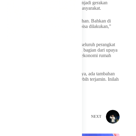
kegiatan seremonial, tetapi benar-benar menjadi gerakan
kolektif yang melibatkan seluruh lapisan masyarakat.
“Ini harus menyebar luas ke seluruh kelurahan. Bahkan di
wilayah yang lahannya terbatas pun tetap bisa dilakukan,”
tegasnya.
Di akhir sambutannya, Munafri mengajak seluruh perangkat
wilayah menjadikan urban farming sebagai bagian dari upaya
pemberdayaan masyarakat dan penguatan ekonomi rumah
tangga.
“Kalau ini berjalan baik, masyarakat berdaya, ada tambahan
penghasilan, dan kebutuhan pangan juga lebih terjamin. Inilah
yang kita harapkan,” tutupnya.
PREVIOUS
NEXT
Related Posts