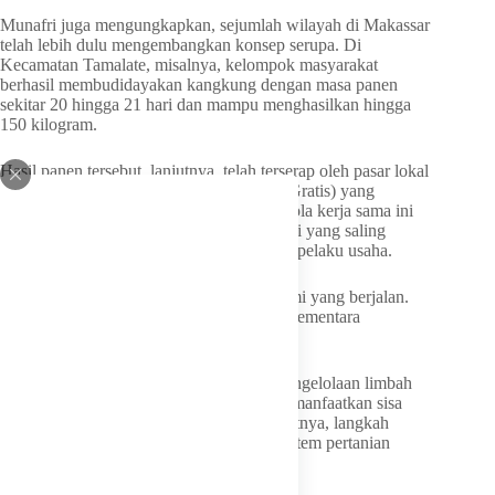
Munafri juga mengungkapkan, sejumlah wilayah di Makassar
telah lebih dulu mengembangkan konsep serupa. Di
Kecamatan Tamalate, misalnya, kelompok masyarakat
berhasil membudidayakan kangkung dengan masa panen
sekitar 20 hingga 21 hari dan mampu menghasilkan hingga
150 kilogram.
Hasil panen tersebut, lanjutnya, telah terserap oleh pasar lokal
seperti program MBG (Makanan Bergizi Gratis) yang
membutuhkan pasokan rutin setiap hari. Pola kerja sama ini
dinilai mampu menciptakan siklus ekonomi yang saling
menguntungkan antara kelompok tani dan pelaku usaha.
“Ini yang kita harapkan, ada siklus ekonomi yang berjalan.
Masyarakat dapat penghasilan tambahan, sementara
kebutuhan pasar juga terpenuhi,” katanya.
Tak hanya itu, Munafri turut menyoroti pengelolaan limbah
yang dilakukan kelompok tani dengan memanfaatkan sisa
makanan menjadi pupuk kompos. Menurutnya, langkah
tersebut menunjukkan terbentuknya ekosistem pertanian
berkelanjutan di tingkat masyarakat.