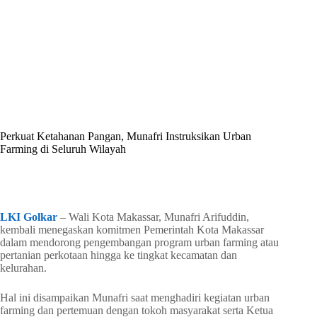
By
Shintia
On
Mei 20, 2026
In
Golkar Update
Perkuat Ketahanan Pangan, Munafri Instruksikan Urban
Farming di Seluruh Wilayah
In
Golkar Update
Read Time
2 mins
LKI Golkar
– Wali Kota Makassar, Munafri Arifuddin,
kembali menegaskan komitmen Pemerintah Kota Makassar
dalam mendorong pengembangan program urban farming atau
pertanian perkotaan hingga ke tingkat kecamatan dan
kelurahan.
Hal ini disampaikan Munafri saat menghadiri kegiatan urban
farming dan pertemuan dengan tokoh masyarakat serta Ketua