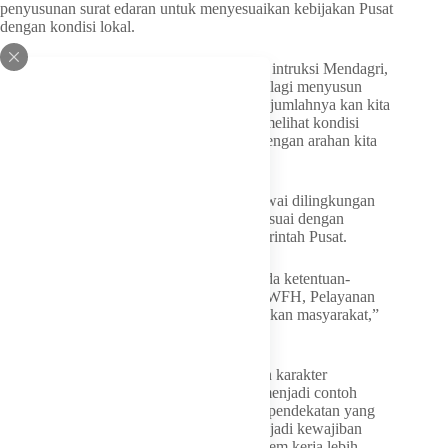
penyusunan surat edaran untuk menyesuaikan kebijakan Pusat
dengan kondisi lokal.
“Terkait WFH akan kita berlakukan sesuai intruksi Mendagri,
kita harus taat dengan Pusat, kita sekarang lagi menyusun
karena kita harus tau ASN kita kan berapa jumlahnya kan kita
harus menyesuaikan. Dan kita juga harus melihat kondisi
geografis kita, tentunya kita harus sesuai dengan arahan kita
akan jalani,” ucap Bupati Cen Sui Lan.
Dalam penerapan WFH kepada para pegawai dilingkungan
Pemerintah Kabupaten Natuna nantinya sesuai dengan
ketentuan yang telah ditetapkan oleh Pemerintah Pusat.
“Jadi untuk pelayan umum tidak ya, jadi ada ketentuan-
ketentuannya. Pelayanan Masyarakt tidak WFH, Pelayanan
umum tidak WFH. Pokoknya tidak merugikan masyarakat,”
ujarnya.
Natuna sebagai wilayah perbatasan dengan karakter
kepulauan, justru memiliki potensi untuk menjadi contoh
penerapan kebijakan kontekstual. Dengan pendekatan yang
tepat, penghematan BBM tidak hanya menjadi kewajiban
tetapi juga peluang untuk membangun system kerja lebih