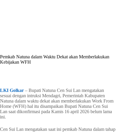
By
Shintia
On
April 20, 2026
In
Golkar Update
Pemkab Natuna dalam Waktu Dekat akan Memberlakukan
Kebijakan WFH
In
Golkar Update
Read Time
1 min
LKI Golkar
– Bupati Natuna Cen Sui Lan mengatakan
sesuai dengan intruksi Mendagri, Pemerintah Kabupaten
Natuna dalam waktu dekat akan memberlakukan Work From
Home (WFH) hal itu disampaikan Bupati Natuna Cen Sui
Lan saat dikonfirmasi pada Kamis 16 april 2026 belum lama
ini.
Cen Sui Lan mengatakan saat ini pemkab Natuna dalam tahap