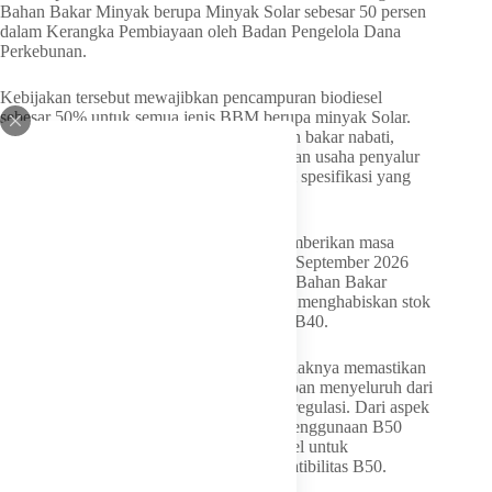
Bahan Bakar Minyak berupa Minyak Solar sebesar 50 persen
dalam Kerangka Pembiayaan oleh Badan Pengelola Dana
Perkebunan.
Kebijakan tersebut mewajibkan pencampuran biodiesel
sebesar 50% untuk semua jenis BBM berupa minyak Solar.
Dalam pelaksanaannya, badan usaha bahan bakar nabati,
badan usaha bahan bakar minyak, dan badan usaha penyalur
wajib menerapkan standar dan mutu sesuai spesifikasi yang
telah ditetapkan.
Pasca diluncurkan hari ini, pemerintah memberikan masa
transaksi selama tiga bulan atau hingga 30 September 2026
sebelum B50 beredar di Stasiun Pengisian Bahan Bakar
Umum (SPBU). Transisi ini berlaku untuk menghabiskan stok
biodiesel dengan spesifikasi pencampuran B40.
Berdasarkan data Kementerian ESDM, pihaknya memastikan
kesiapan implementasi B50 melalui persiapan menyeluruh dari
aspek teknis, pasokan dan distribusi, serta regulasi. Dari aspek
teknis, pemerintah melakukan pengujian penggunaan B50
pada berbagai sektor pengguna mesin diesel untuk
memastikan kinerja, keamanan, dan kompatibilitas B50.