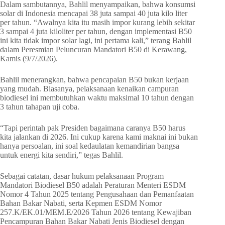
Dalam sambutannya, Bahlil menyampaikan, bahwa konsumsi
solar di Indonesia mencapai 38 juta sampai 40 juta kilo liter
per tahun. “Awalnya kita itu masih impor kurang lebih sekitar
3 sampai 4 juta kiloliter per tahun, dengan implementasi B50
ini kita tidak impor solar lagi, ini pertama kali,” terang Bahlil
dalam Peresmian Peluncuran Mandatori B50 di Kerawang,
Kamis (9/7/2026).
Bahlil menerangkan, bahwa pencapaian B50 bukan kerjaan
yang mudah. Biasanya, pelaksanaan kenaikan campuran
biodiesel ini membutuhkan waktu maksimal 10 tahun dengan
3 tahun tahapan uji coba.
“Tapi perintah pak Presiden bagaimana caranya B50 harus
kita jalankan di 2026. Ini cukup karena kami maknai ini bukan
hanya persoalan, ini soal kedaulatan kemandirian bangsa
untuk energi kita sendiri,” tegas Bahlil.
Sebagai catatan, dasar hukum pelaksanaan Program
Mandatori Biodiesel B50 adalah Peraturan Menteri ESDM
Nomor 4 Tahun 2025 tentang Pengusahaan dan Pemanfaatan
Bahan Bakar Nabati, serta Kepmen ESDM Nomor
257.K/EK.01/MEM.E/2026 Tahun 2026 tentang Kewajiban
Pencampuran Bahan Bakar Nabati Jenis Biodiesel dengan