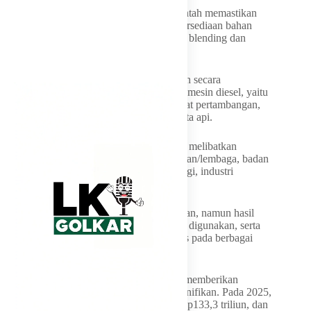
Dari aspek pasokan dan distribusi, Pemerintah memastikan
kesiapan kapasitas produksi biodiesel, ketersediaan bahan
baku, serta infrastruktur pencampuran atau blending dan
distribusi.
Adapun B50 ini sudah dilakukan pengujian secara
komprehensif pada enam sektor pengguna mesin diesel, yaitu
otomotif, alat dan mesin pertanian, alat berat pertambangan,
angkutan laut, pembangkit listrik, dan kereta api.
Uji penggunaan B50 dilaksanakan dengan melibatkan
berbagai pihak, mulai dari unsur kementerian/lembaga, badan
usaha, asosiasi, akademisi, pemilik teknologi, industri
pengguna, hingga pihak terkait lainnya.
“Beberapa pengujian masih terus dilanjutkan, namun hasil
sementara menunjukkan bahwa B50 aman digunakan, serta
memenuhi aspek kinerja dan kompatibilitas pada berbagai
aplikasi mesin diesel,”
Nah, implementasi B50 diperkirakan bisa memberikan
dampak ekonomi dan lingkungan yang signifikan. Pada 2025,
program B40 menghemat devisa sebesar Rp133,3 triliun, dan