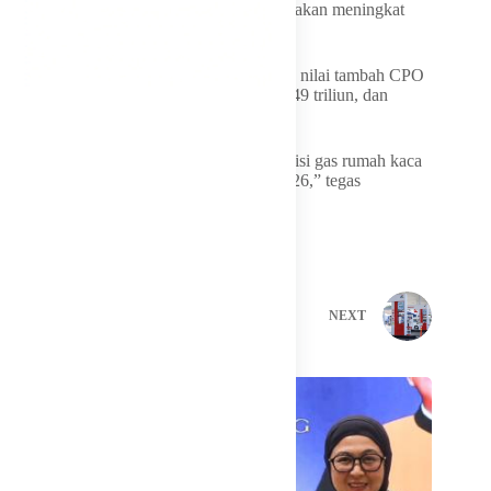
melalui Mandatori B50 pada 2026 diperkirakan meningkat
menjadi sekitar Rp170 triliun.
Selain itu, B50 diperkirakan meningkatkan nilai tambah CPO
dari Rp20,92 triliun menjadi sekitar Rp23,49 triliun, dan
menyerap sekitar 2,1 juta tenaga kerja.
“Mandatori BBM B50 ini menurunkan emisi gas rumah kaca
hingga sekitar 44,46 juta ton CO₂ pada 2026,” tegas
Kementerian ESDM
PREVIOUS
NEXT
Related Posts