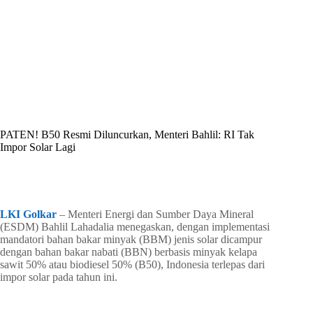
By
Shintia
On
Juli 9, 2026
In
Golkar Update
PATEN! B50 Resmi Diluncurkan, Menteri Bahlil: RI Tak
Impor Solar Lagi
In
Golkar Update
Read Time
3 mins
LKI Golkar
– Menteri Energi dan Sumber Daya Mineral
(ESDM) Bahlil Lahadalia menegaskan, dengan implementasi
mandatori bahan bakar minyak (BBM) jenis solar dicampur
dengan bahan bakar nabati (BBN) berbasis minyak kelapa
sawit 50% atau biodiesel 50% (B50), Indonesia terlepas dari
impor solar pada tahun ini.