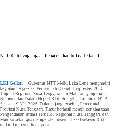
By
Shintia
On
Mei 22, 2026
In
Golkar Update
NTT Raih Penghargaan Pengendalian Inflasi Terbaik I
In
Golkar Update
Read Time
2 mins
LKI Golkar
– Gubernur NTT Melki Laka Lena menghadiri
kegiatan “Apresiasi Pemerintah Daerah Berprestasi 2026
Tingkat Regional Nusa Tenggara dan Maluku” yang digelar
Kementerian Dalam Negeri RI di Senggigi, Lombok, NTB,
Selasa, 19 Mei 2026. Dalam ajang tersebut, Pemerintah
Provinsi Nusa Tenggara Timur berhasil meraih penghargaan
Pengendalian Inflasi Terbaik I Regional Nusa Tenggara dan
Maluku sekaligus memperoleh insentif fiskal sebesar Rp3
miliar dari pemerintah pusat.