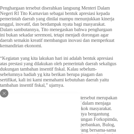
Penghargaan tersebut diserahkan langsung Menteri Dalam
Negeri RI Tito Karnavian sebagai bentuk apresiasi kepada
pemerintah daerah yang dinilai mampu menunjukkan kinerja
unggul, inovatif, dan berdampak nyata bagi masyarakat.
Dalam sambutannya, Tito menegaskan bahwa penghargaan
ini bukan sekadar seremoni, tetapi menjadi dorongan agar
daerah semakin kreatif membangun inovasi dan memperkuat
kemandirian ekonomi.
“Kegiatan yang kita lakukan hari ini adalah bentuk apresiasi
atas prestasi yang dilakukan oleh pemerintah daerah sekaligus
dukungan tambahan insentif fiskal. Kalau sebelum-
sebelumnya hadiah yg kita berikan berupa piagam dan
sertifikat, kali ini kami memahami kebutuhan daerah yaitu
tambahan insentif fiskal,” ujarnya.
Gubernur Melki juga mengatakan capaian tersebut merupakan
hasil kerja bersama seluruh elemen di NTT dalam menjaga
stabilitas harga dan distribusi kebutuhan pokok masyarakat.
Keberhasilan pengendalian inflasi tidak hanya bergantung
pada kebijakan pemerintah, tetapi juga dukungan Forkopimda,
pemerintah kabupaten/kota, pelaku usaha, perbankan, Bulog,
media, akademisi hingga masyarakat luas yang bersama-sama