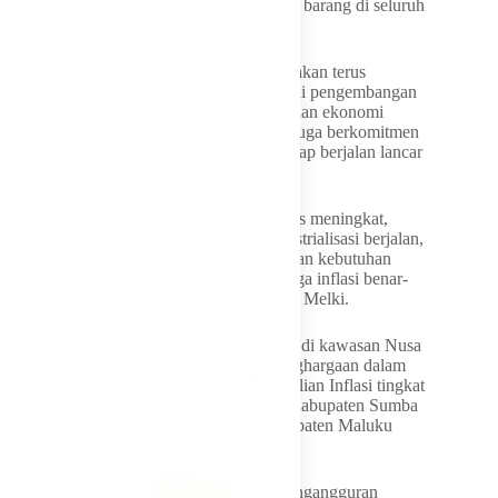
menjaga pasokan dan kelancaran distribusi barang di seluruh
wilayah NTT.
Ia menegaskan Pemerintah Provinsi NTT akan terus
memperkuat sektor produksi daerah melalui pengembangan
hilirisasi dan industrialisasi agar pertumbuhan ekonomi
semakin produktif. Selain itu, pemerintah juga berkomitmen
memastikan distribusi kebutuhan pokok tetap berjalan lancar
sehingga kestabilan harga dapat terjaga.
“Kita ingin produksi-produksi di NTT terus meningkat,
hilirisasi dikembangkan dengan baik, industrialisasi berjalan,
distribusi barang terjaga di seluruh NTT, dan kebutuhan
pokok masyarakat dipastikan aman sehingga inflasi benar-
benar bisa dikendalikan dengan baik,” ujar Melki.
Selain Provinsi NTT, sejumlah daerah lain di kawasan Nusa
Tenggara dan Maluku turut menerima penghargaan dalam
berbagai kategori. Pada kategori Pengendalian Inflasi tingkat
kabupaten, penghargaan Terbaik I diraih Kabupaten Sumba
Timur, disusul Kabupaten Bima dan Kabupaten Maluku
Tenggara.
Sementara kategori Penurunan Tingkat Pengangguran