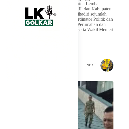
didominasi daerah asal NTT, yakni Kabupaten Lembata
sebagai Terbaik I, Kabupaten Alor Terbaik II, dan Kabupaten
Sikka Terbaik III. Kegiatan tersebut turut dihadiri sejumlah
pejabat nasional, di antaranya Menteri Koordinator Politik dan
Keamanan RI Djamari Chaniago, Menteri Perumahan dan
Kawasan Permukiman RI Maruarar Sirait, serta Wakil Menteri
Dalam Negeri RI Bima Arya
PREVIOUS
NEXT
Related Posts