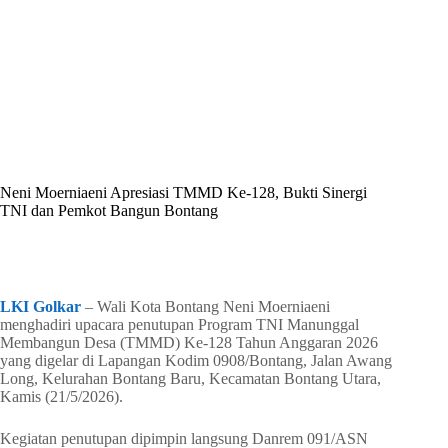
By
Shintia
On
Mei 21, 2026
In
Golkar Update
Neni Moerniaeni Apresiasi TMMD Ke-128, Bukti Sinergi
TNI dan Pemkot Bangun Bontang
In
Golkar Update
Read Time
1 min
LKI Golkar
– Wali Kota Bontang Neni Moerniaeni
menghadiri upacara penutupan Program TNI Manunggal
Membangun Desa (TMMD) Ke-128 Tahun Anggaran 2026
yang digelar di Lapangan Kodim 0908/Bontang, Jalan Awang
Long, Kelurahan Bontang Baru, Kecamatan Bontang Utara,
Kamis (21/5/2026).
Kegiatan penutupan dipimpin langsung Danrem 091/ASN