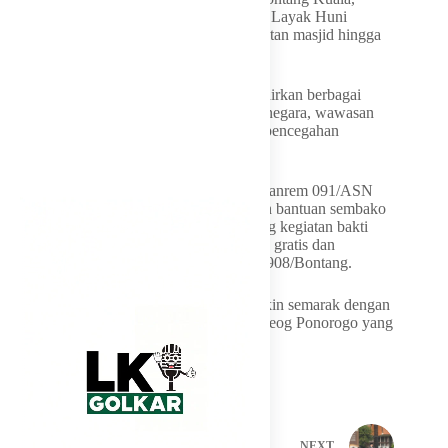
semenisasi jalan, rehabilitasi Rumah Tidak Layak Huni
(RTLH), pembangunan jembatan, pengecatan masjid hingga
pembuatan sumur bor untuk masyarakat.
Selain sasaran fisik, TMMD juga menghadirkan berbagai
kegiatan nonfisik seperti penyuluhan bela negara, wawasan
kebangsaan, kesehatan, posyandu hingga pencegahan
penyakit tidak menular.
Usai upacara, Neni Moerniaeni bersama Danrem 091/ASN
dan jajaran Forkopimda turut menyerahkan bantuan sembako
kepada masyarakat serta meninjau langsung kegiatan bakti
kesehatan berupa donor darah, pengobatan gratis dan
pemeriksaan kesehatan di Lamin Kodim 0908/Bontang.
Suasana penutupan TMMD Ke-128 semakin semarak dengan
penampilan hiburan rakyat dan kesenian Reog Ponorogo yang
disambut antusias masyarakat.
PREVIOUS
NEXT