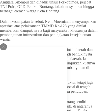
Anggara Sitompul dan dihadiri unsur Forkopimda, pejabat
TNI-Polri, OPD Pemkot Bontang, tokoh masyarakat hingga
berbagai elemen warga Kota Bontang.
Dalam kesempatan tersebut, Neni Moerniaeni menyampaikan
apresiasi atas pelaksanaan TMMD Ke-128 yang dinilai
memberikan dampak nyata bagi masyarakat, khususnya dalam
pembangunan infrastruktur dan peningkatan kesejahteraan
warga.
Menurutnya, kolaborasi antara TNI, pemerintah daerah dan
masyarakat melalui program TMMD menjadi bentuk nyata
semangat gotong royong dalam membangun daerah. Ia
menilai keberhasilan program tersebut menunjukkan kuatnya
sinergi lintas sektor dalam mempercepat pembangunan di
Kota Bontang.
“TMMD bukan hanya membangun infrastruktur, tetapi juga
memperkuat kebersamaan dan kepedulian sosial di tengah
masyarakat,” ujarnya usai mengikuti upacara penutupan.
Program TMMD Ke-128 Kodim 0908/Bontang sendiri
berhasil menyelesaikan sejumlah sasaran fisik, di antaranya
pembangunan badan jalan di Kelurahan Bontang Kuala,