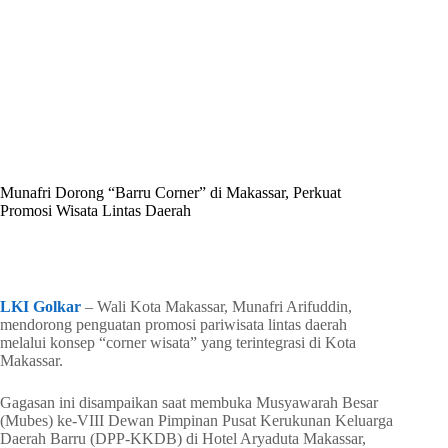
By
Shintia
On
Maret 24, 2026
In
Golkar Update
Munafri Dorong “Barru Corner” di Makassar, Perkuat
Promosi Wisata Lintas Daerah
In
Golkar Update
Read Time
1 min
LKI Golkar
– Wali Kota Makassar, Munafri Arifuddin,
mendorong penguatan promosi pariwisata lintas daerah
melalui konsep “corner wisata” yang terintegrasi di Kota
Makassar.
Gagasan ini disampaikan saat membuka Musyawarah Besar
(Mubes) ke-VIII Dewan Pimpinan Pusat Kerukunan Keluarga
Daerah Barru (DPP-KKDB) di Hotel Aryaduta Makassar,